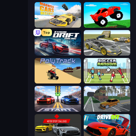
Madness Cars Destroy
Funny Mad Racing
Top
Xtreme DRIFT Racing
Wrong Way
PolyTrack
Soccer Random
Street Racer 2
Obby: Car Crash Sandbox