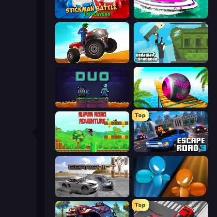
Stickman battle 1-4 Players
Jet Boat Racing
ATV Ultimate Offroad
Getaway Shootout
Duo
Rolling Balls Sea Race
Top
Super Robo - Adventure
Escape Road 3
Gearshift One
Drunken Boxing
Top