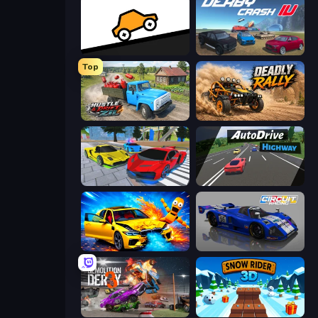
Bouncy Motors
Derby Crash 4
Top
Hustle & Drift in ZIL
Deadly Rally
Real Cars Extreme Racing
Auto Drive: Highway
BMG: Ragdoll Playground
Circuit Racing
Demolition Derby 3
Snow Rider 3D