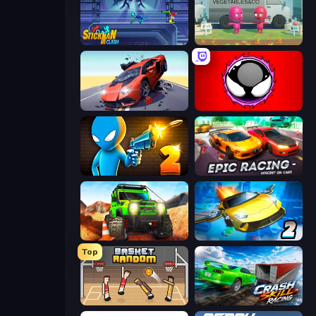
Stickman Clash
Root Vegetables & Co
Hyper Cars Ramp Crash
Splatmans
Drunken Duel 2
Epic Racing - Descent on Cars
Offroad Life 3D
Ultimate Flying Car 2
Top
Basket Random
Crash Skill Racing