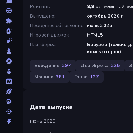
Рейтинг
8,8
(
за последние 6 мес
Выпущено
октябрь 2020 г.
Последнее обновление
июнь 2025 г.
Игровой движок
HTML5
Платформа
Браузер (только д
компьютеров)
Вождение
297
Два Игрока
225
3
Машина
381
Гонки
127
Дата выпуска
июнь 2020