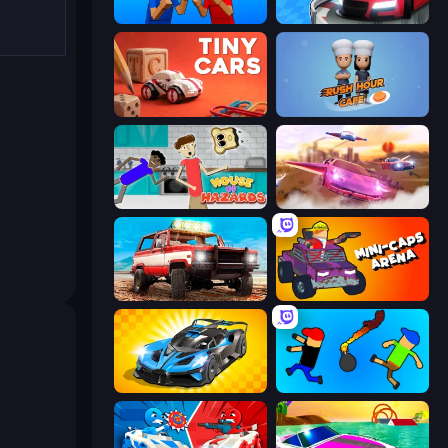
Puppet Fighter 2 Player
Turbo Crash
Tiny Cars
Rush Hour Cafe
House of Hazards
Ultimate Flying Car
Offroad Masters Challenge
Mini-Caps: Arena
GT Cars Mega Ramps
Mini-Caps: Bombs