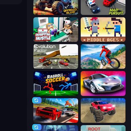
Offroad Island
Mad Pursuit
Hospital Hustle
Castle Wars: Middle Ages
Evolution Factor
Riders Downhill Racing
Ragdoll Soccer 2 Players
Grand Cyber City
Racing: Online!
Monster Cars: Ultimate Simulator