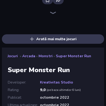
Bloxd.io
Ragdoll Archers
EvoWars.io
Piece of Cake: Merge and Bake
Veck.io
Traffic Rider
Racing Limits
Mahjongg Solitaire
Screw Out: Bolts and Nuts
Words of Wonders
Piles of Mahjong
Designville: Merge & Design
Space Waves
Miniblox
SkillWarz
Stickman Clash
Fortzone Battle Royale
Arrow Escape
Arată mai multe jocuri
Jocuri
Arcada
Monstri
Super Monster Run
»
»
»
Super Monster Run
Developer
Kreativitas Studio
Rating
9,0
(
pe baza ultimelor 6 luni
)
Publicat
octombrie 2022
Ultima actualizare
octombrie 2022