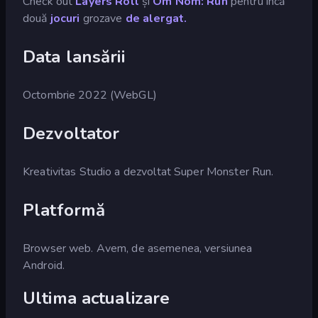
Check out
Layers Roll
și
Om Nom: Run
pentru încă
două
jocuri
grozave
de alergat.
Data lansării
Octombrie 2022 (WebGL)
Dezvoltator
Kreativitas Studio a dezvoltat Super Monster Run.
Platformă
Browser web. Avem, de asemenea, versiunea
Android.
Ultima actualizare