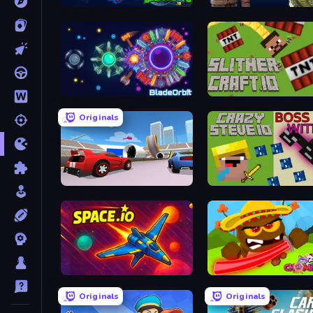
SeaDragons.io
King.io World War
BladeOrbit.io
SlitherCraft.io
Originals
DashCraft.io
CrazySteve.io
Space.io
Chompers.io
Originals
Originals