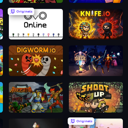
BattleDudes.io
Pikto.fun
Originals
OvO.io
Knife.io
Digworm.io
Eternal Siege
Adversator
Shootup.io
Originals