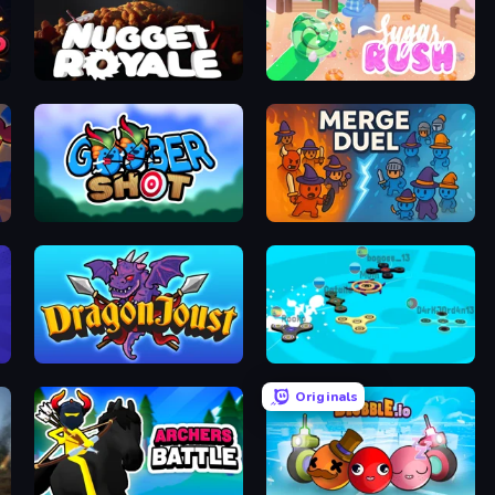
Nugget Royale
Sugar Rush
Goober Shot
MergeDuel.io
Dragon Joust (.io)
Hand Spinner IO 3D
Originals