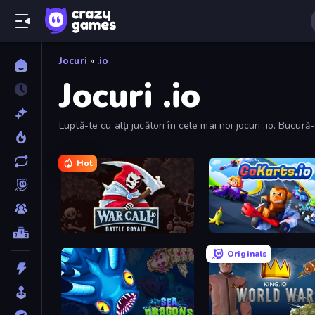
Jocuri
»
.io
Jocuri .io
Luptă-te cu alți jucători în cele mai noi jocuri .io. Bucur
Shockers și Smash Karts.
Hot
WarCall.io
GoKarts.io
Originals