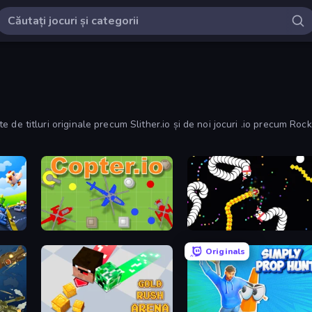
ă-te de titluri originale precum Slither.io și de noi jocuri .io precum Ro
Copter.io
Worms.io
Originals