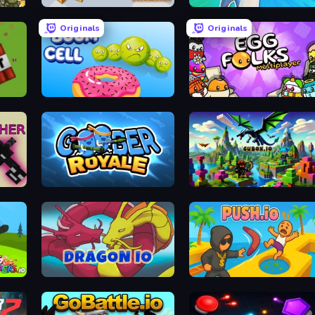
Gold Rush Arena
Simply Prop Hunt
Originals
Originals
Boom Cell
Egg Folks Multiplayer
Goober Royale
Cubox.io
Dragon.io
Push.io