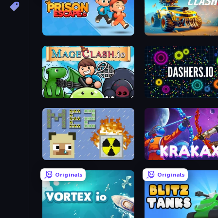
Prison Escape.io
Car Clash 2
Mageclash.io
Dashers.io
MineEnergy2
Krakax
Originals
Originals