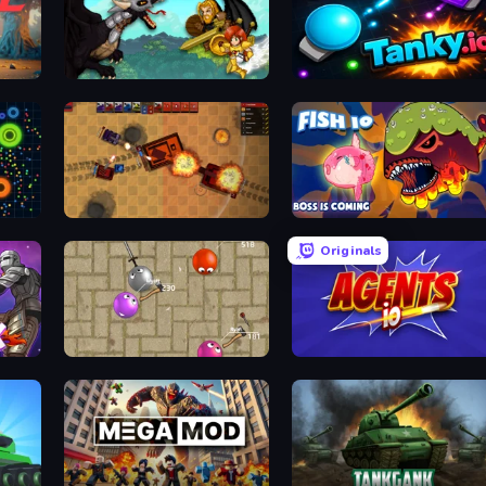
GoBattle.io
Tanky.io
Tanko.io
Fish IO
Originals
Balloons.io
Agents.io