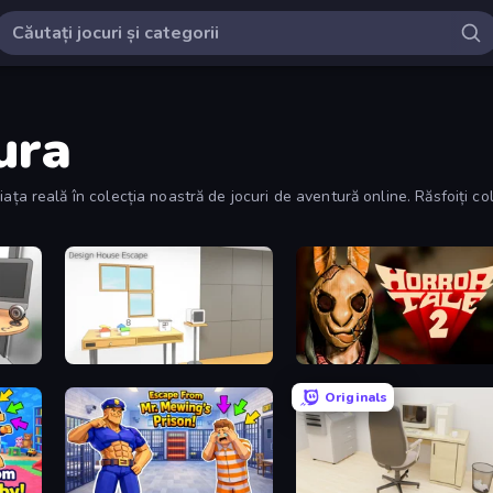
ura
n viața reală în colecția noastră de jocuri de aventură online. Răsfoiți 
al, cu narațiuni care prind și distrează.
Design House Escape
Horror Tale 2: Samantha
Originals