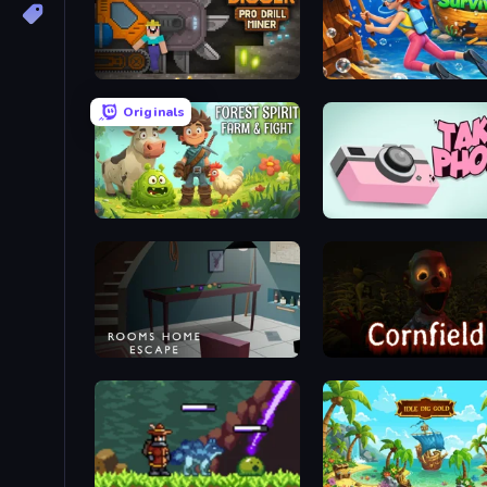
Noob Digger: Pro Drill Miner
Underwater Survival
Originals
Forest Spirit: Farm & Fight
Take Photo
Rooms Home Escape
Cornfield