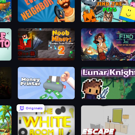
Evil Neighbor
Find The Pets
Noob Miner 2: Escape From Prison
Find Joe: Secret of The Stones
Money Printer
Lunar Knight
Originals