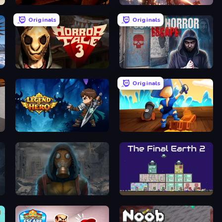
911: Cannibal
Dark Odyssey
Originals
Originals
Horror Tale 3: The Witch
Scary Horror Escape Room
Originals
Legend of Hero
Captains Idle
Heroes of the Wasteland
The Final Earth 2