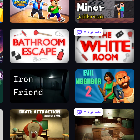
Escape School Duel
Noob Miner: Escape From Prison
Originals
Bathroom Escape
The White Room
Iron Friend
Evil Neighbor 2
Originals