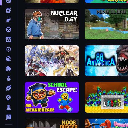
Dig or Die: Prison Escape Simulator
Escape From Baby Robby
Nuclear Day
Mine Clone
Goddess Connect
Antarctica 88
School Escape: Mr. MeanieHead!
Stick Fighter vs Zombies