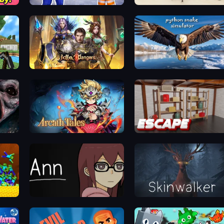
!
Escape From Mr.Meawing's Prison!
House Escape: Office
Idle Dangers
Python Snake Simulator
Arcath Tales
Kitchen Escape
Ann
Skinwalker