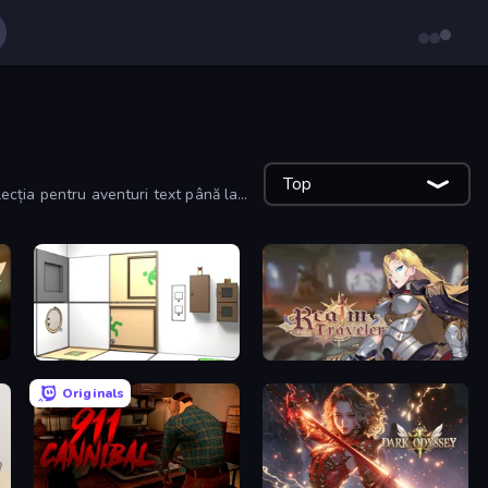
Top
colecția pentru aventuri text până la
Puzzle Room Escape
Realm Traveler
Originals