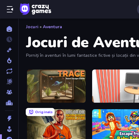
Jocuri
»
Aventura
Jocuri de Avent
Porniți în aventuri în lumi fantastice fictive și locații di
cele mai bune aventuri pe care le puteți experimenta digit
TRACE
Computer Office Escape
Originals