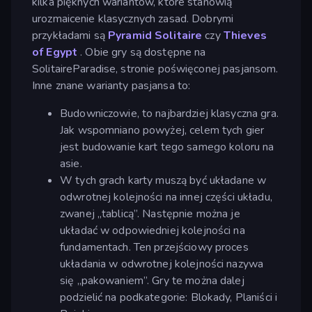
kilka pięknych wariantów, które stanowią
urozmaicenie klasycznych zasad. Dobrymi
przykładami są
Pyramid Solitaire
czy
Thieves
of Egypt
. Obie gry są dostępne na
SolitaireParadise, stronie poświęconej pasjansom.
Inne znane warianty pasjansa to:
Budowniczowie, to najbardziej klasyczna gra.
Jak wspomniano powyżej, celem tych gier
jest budowanie kart tego samego koloru na
asie.
W tych grach karty muszą być układane w
odwrotnej kolejności na innej części układu,
zwanej „tablicą”. Następnie można je
układać w odpowiedniej kolejności na
fundamentach. Ten przejściowy proces
układania w odwrotnej kolejności nazywa
się „pakowaniem”. Gry te można dalej
podzielić na podkategorie: Blokady, Planiści i