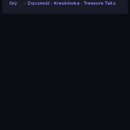
Gry
Zręczność
Kreskówka
Treasure Tails
»
»
»
Treasure Tails
Ocena
(
na podstawie ostatnich 6
9,2
miesięcy
)
Wydany
wrzesień 2025
Ostatnio zaktualizowany
styczeń 2026
Silnik gry
HTML5
Platformy
Przeglądarka (komputer
stacjonarny, telefon
komórkowy, tablet),
Aplikacja CrazyGames
(iOS, Android)
Orientacja
Portret