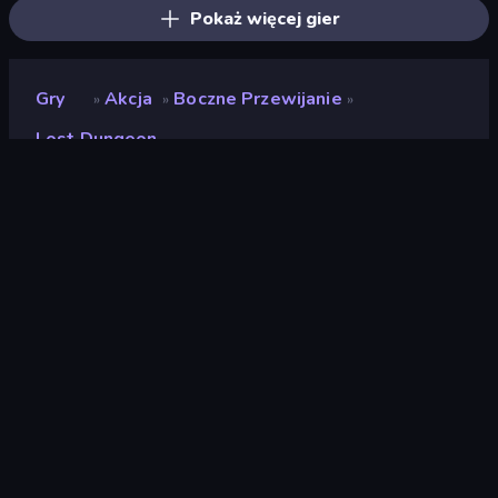
Pokaż więcej gier
Gry
Akcja
Boczne Przewijanie
»
»
»
Lost Dungeon
Lost Dungeon
Deweloper
GameCraft
Ocena
(
na podstawie ostatnich 6
9,2
miesięcy
)
Wydany
kwiecień 2026
Ostatnio zaktualizowany
kwiecień 2026
Silnik gry
Unity 6
Platformy
Przeglądarka (komputer
stacjonarny, telefon