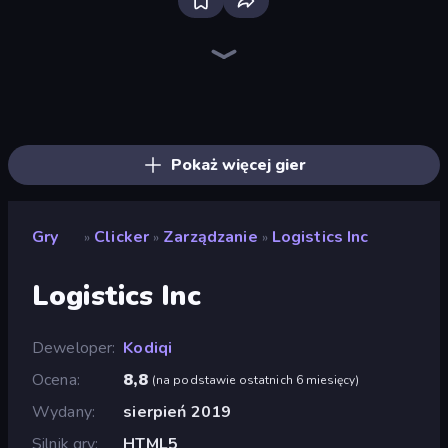
Bloxd.io
Ragdoll Archers
EvoWars.io
Piece of Cake: Merge and Bake
Veck.io
Traffic Rider
Racing Limits
Mahjongg Solitaire
Screw Out: Bolts and Nuts
Words of Wonders
Piles of Mahjong
Designville: Merge & Design
Space Waves
Miniblox
SkillWarz
Stickman Clash
Fortzone Battle Royale
Arrow Escape
Pokaż więcej gier
Gry
Clicker
Zarządzanie
Logistics Inc
»
»
»
Logistics Inc
Deweloper
Kodiqi
Ocena
8,8
(
na podstawie ostatnich 6 miesięcy
)
Wydany
sierpień 2019
Silnik gry
HTML5