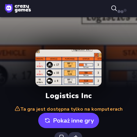
Logistics Inc
Ta gra jest dostępna tylko na komputerach
Pokaż inne gry