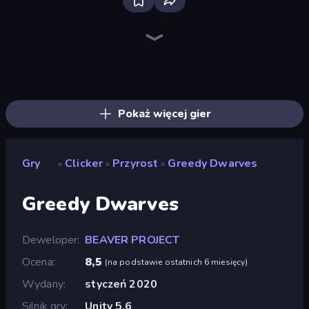
Bloxd.io
Ragdoll Archers
EvoWars.io
Piece of Cake: Merge and Bake
Veck.io
Racing Limits
Traffic Rider
Mahjongg Solitaire
Screw Out: Bolts and Nuts
Words of Wonders
Piles of Mahjong
Designville: Merge & Design
Miniblox
Space Waves
Stickman Clash
SkillWarz
Fortzone Battle Royale
Arrow Escape
Pokaż więcej gier
Gry
Clicker
Przyrost
Greedy Dwarves
»
»
»
Greedy Dwarves
Deweloper
BEAVER PROJECT
Ocena
8,5
(
na podstawie ostatnich 6 miesięcy
)
Wydany
styczeń 2020
Silnik gry
Unity 5.6