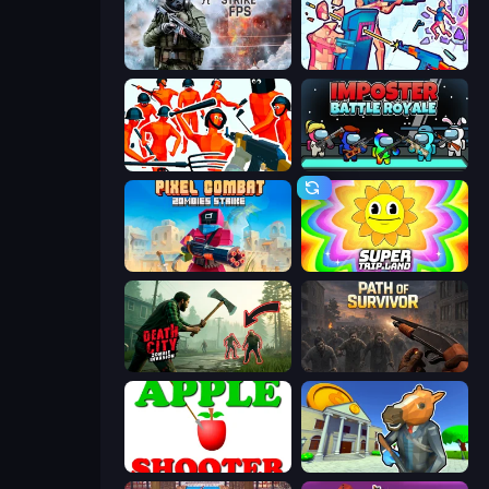
Command Strike FPS
Time Shooter 3: SWAT
Funny Shooter - Destroy All
Imposter Battle Royale
Pixel Combat: Zombies Strike
SuperTrip.Land
Death City Zombie Invasion
Path of Survivor
Apple Shooter
Bank Robbery 3