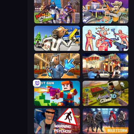
Ninja Clash Heroes
Casino Robbery
Bank Robbery: Escape
Time Shooter 2
Bank Robbery 2
Vegas Clash 3D
Bit Gun.io
Airport Clash 3D
City of Psychos
Bulletstorm