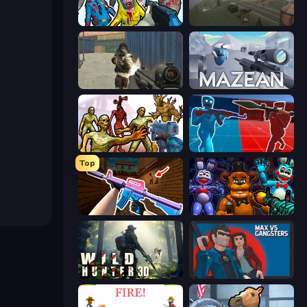
Zombies Shooter
Cry Islands
Masked Forces
Mazean
Monster Shooter Apocalypse
Battle of the Soldiers: Red vs Blue
Top
KS Z
FNaF Shooter
Wild Hunter 3D
Max vs Gangsters