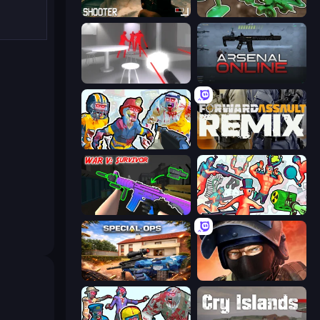
BodyCamera Shooter
Soldiers - Capture and Control!
SuperHot
Arsenal Online
Zombies Shooter: Part 2
Forward Assault Remix
War V: Survivor
Funny Shooter 2
Special Ops: GO
Bullet Force