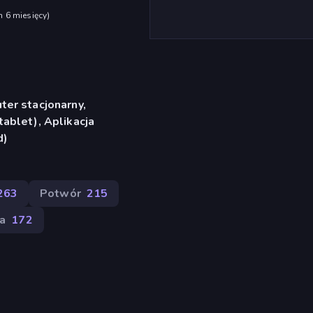
h 6 miesięcy
)
er stacjonarny,
ablet), Aplikacja
d)
263
Potwór
215
a
172