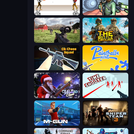
Gunblood
Bank Robbery
Dead Zed
The Battleground
CS: Chaos Squad
Paintball King
Winter Clash 3D
Time Shooter
Muscle Gun.IO
Sniper Team 3