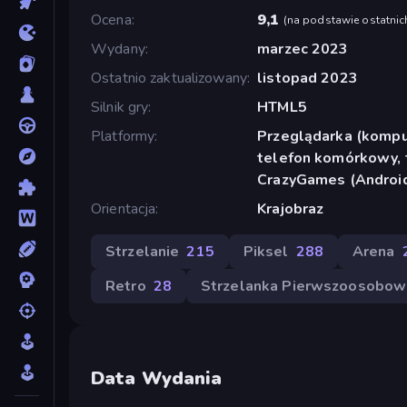
Ocena
9,1
(
na podstawie ostatnic
Wydany
marzec 2023
Ostatnio zaktualizowany
listopad 2023
Silnik gry
HTML5
Platformy
Przeglądarka (komput
telefon komórkowy, t
CrazyGames (Androi
Orientacja
Krajobraz
Strzelanie
215
Piksel
288
Arena
Retro
28
Strzelanka Pierwszoosobow
Data Wydania