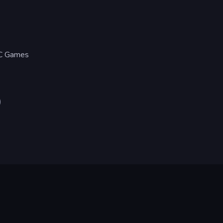
PC Games
)