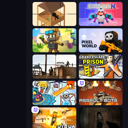
Elite Sniper
Chicken CS
Pixel Shooter
Pixel World
Lethal Sniper 3D: Army Soldier
Grand Escape: Prison
Toilets Worms Shooter
Assault Bots