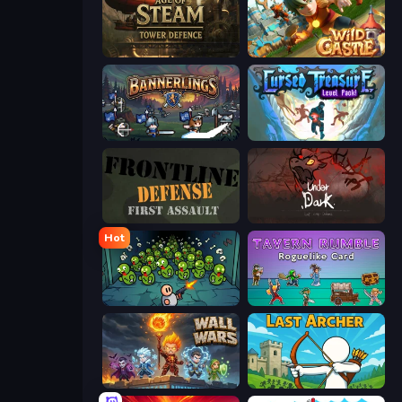
Age of Steam Tower Defence
Wild Castle TD: Grow Empire
Bannerlings
Cursed Treasure Level Pack
Frontline Defense
UnderDark: Defense
Hot
Base Defence
Tavern Rumble: Roguelike Card
Wall Wars
Last Archer