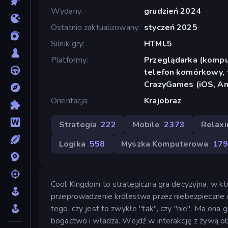
Wydany
grudzień 2024
Ostatnio zaktualizowany
styczeń 2025
Silnik gry
HTML5
Platformy
Przeglądarka (komput
telefon komórkowy, t
CrazyGames (iOS, An
Orientacja
Krajobraz
Strategia
222
Mobile
2373
Relaxi
Logika
558
Myszka Komputerowa
179
Cool Kingdom to strategiczna gra decyzyjna, w któ
przeprowadzenie królestwa przez niebezpieczne c
tego, czy jest to zwykłe "tak", czy "nie". Ma ona 
bogactwo i władza. Wejdź w interakcję z żywą ob