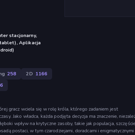
er stacjonarny,
ablet), Aplikacja
droid)
ng
258
2D
1166
6
rej gracz wciela się w rolę króla, którego zadaniem jest
zasy. Jako władca, każda podjęta decyzja ma znaczenie, niezale
głęboki wpływ na krytyczne zasoby, takie jak populacja, szczęście
sadą postaci, w tym czarodziejami, doradcami i enigmatycznymi