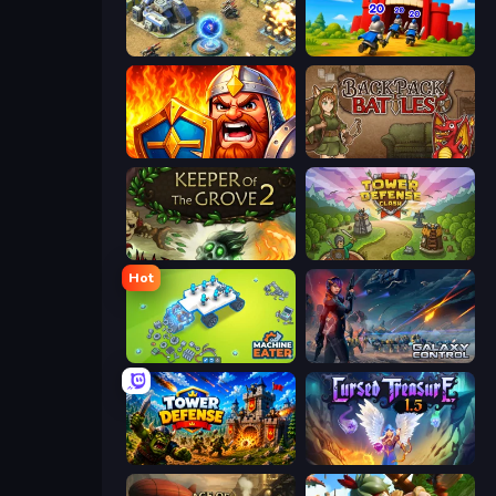
Battle for the Galaxy
TimeWarriors
WarLink: Crown & Clash
Backpack Battles
Keeper of the Grove 2
Tower Defense Clash
Hot
Machine Eater
Galaxy Control: 3D Strategy
Tower Defense
Cursed Treasure 1.5