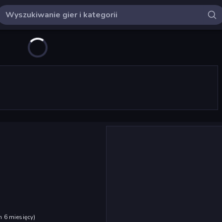
h 6 miesięcy
)