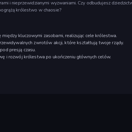
orami i nieprzewidzianymi wyzwaniami. Czy odbudujesz dziedzict
 pogrążą królestwo w chaosie?
między kluczowymi zasobami, realizując cele królestwa.
rzewidywalnych zwrotów akcji, które kształtują twoje rządy.
pod presją czasu.
wę i rozwój królestwa po ukończeniu głównych celów.