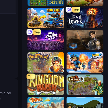
Tower Swap
Infinity Kingdom
Top
AOD - Art Of Defense
Evil Tower
Top
Idle Zombie Wave: Survivors
Battle Arena
Cursed Treasure 2
Tower Battle
Top
żnie od
Kingdom Rush
Takeover
,