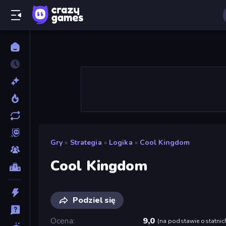
Gry
»
Strategia
»
Logika
»
Cool Kingdom
Cool Kingdom
Podziel się
Ocena
9,0
(
na podstawie ostatnic