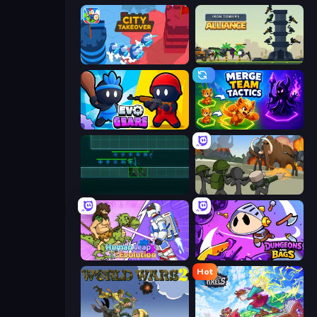
City Takeover
Iron Towers Alliance
Evo Gears
Merge Team Tactics
Vector TD
Stickman History Battle
Human Leap: Evolution
Dungeons and Bags
Hot