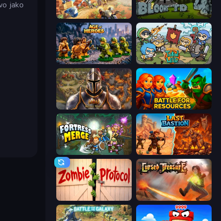
wo jako
Day D Tower Rush
Bloons Tower Defense 4
Age of Heroes
Raid Heroes: Total War
Khan Wars
Battle for Resources
Fortress Merge
Last Bastion
Zombie Protocol
Cursed Treasure