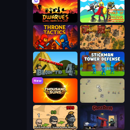
Dwarves: Glory, Death, and Loot
World of Stickman Classic RTS
Throne Tactics
Feudal Wars
Bloons Tower Defense 4 Expansion
Stickman Tower Defense Idle 3D
New
Thousand Suns
Desktop Tower Defense
Raid Heroes: Sword and Magic
Ghost Dorm