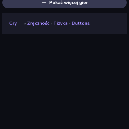
Pokaż więcej gier
Gry
Zręczność
Fizyka
Buttons
»
»
»
Buttons
Deweloper
Ascabyrazygess
Ocena
(
na podstawie ostatnich 6
8,6
miesięcy
)
Wydany
kwiecień 2026
Ostatnio zaktualizowany
maj 2026
Silnik gry
Construct
Platformy
Przeglądarka (komputer
stacjonarny, telefon
komórkowy, tablet),
Aplikacja CrazyGames