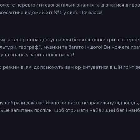
и можете перевірити свої загальні знання та дізнатися диво
сесвітньо відомий хіт №1 у світі. Почалося!
оях, а тепер вона доступна для безкоштовної гри в Інтернет
ультури, географії, музики та багато іншого! Ви можете гра
 та знань у запитаннях на час!
режимів, які допоможуть вам орієнтуватися в цій грі-тізе
ему вибрали для вас! Якщо ви дасте неправильну відповідь,
льше запитань поспіль, щоб отримати найвищий бал і най