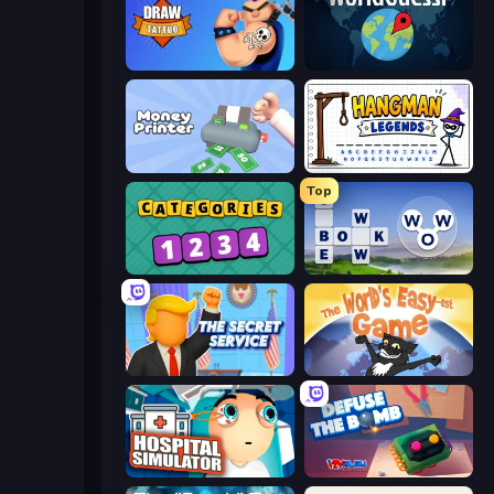
Draw Tattoo
WorldGuessr Free GeoGuessr
Money Printer
Hangman Legends
Top
Categories
Words of Wonders
The Secret Service
The World's Easyest Game
Hospital Simulator
Defuse the Bomb 3D