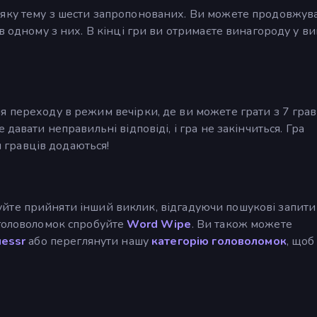
-яку тему з шести запропонованих. Ви можете продовжув
в одному з них. В кінці гри ви отримаєте винагороду у ви
я переходу в режим вечірки, де ви можете грати з 7 гра
давати неправильні відповіді, і гра не закінчиться. Гра
и гравців додаються!
робуйте прийняти інший виклик, відгадуючи пошукові запити
 головоломок спробуйте
Word Wipe
. Ви також можете
essr
або переглянути нашу
категорію головоломок
, щоб