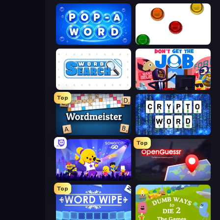
Pop-a-Word
The Idiot Test
Word Search
Don't Get the Job
Top
Wordmeister
Cryptoword
Top
SongPop GO
OpenGuessr - Geo Guessing
Top