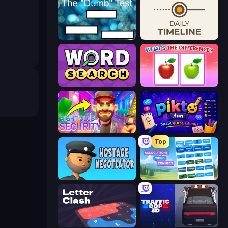
The Dumb Test
Daily Timeline
Daily Word Search
What's The Difference?
Night Club Security
Pikto.fun
Top
Hostage Negotiator
Associations - Word Connect
LetterClash
Traffic Cop 3D