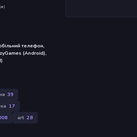
ів
)
обільний телефон,
zyGames (Android),
d)
на
39
ука
17
008
art
28