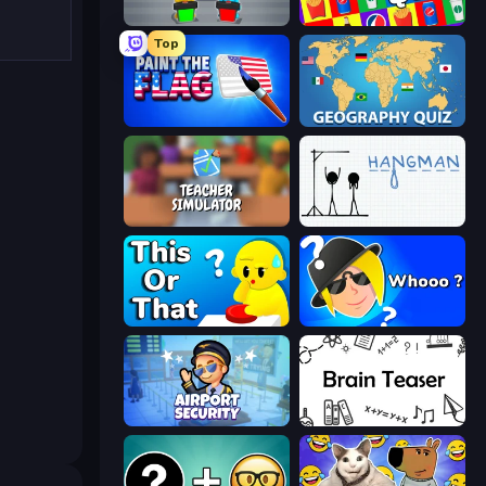
Guess Their Answer
Logo Quiz: Game World Trivia
Top
Paint the Flag
Geography Quiz: Flags and Capitals
Teacher Simulator
Hangman
ToT or Trivia
Whooo?
Airport Security
Brain Teaser