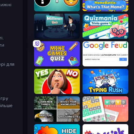
вижні
Emoji Guess Master!
MemeBattle: What's That Meme?
і.
Millionaire Quiz
Quizmania: Trivia Game
ти
рі для
Mini Games Quiz
Google Feud
Yes or No Challenge
Typing Rush
 гру
більше
QuizzLand Trivia
Wordler