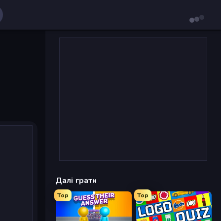
Далі грати
Top
Top