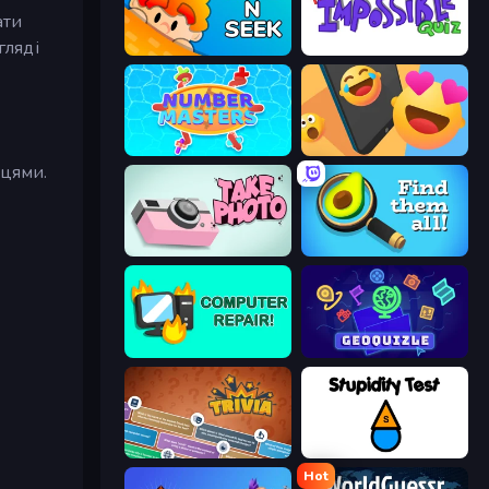
ати
гляді
Hide N Seek
The Impossible Quiz
Number Masters
Reply Run
вцями.
Take Photo
Find Them All!
Computer Repair
GeoQuizle
Trivia
Stupidity Test
Hot