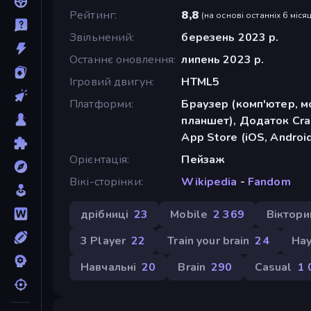
Рейтинг
8,8
(
на основі останніх 6 місяц
Звільнений
березень 2023 р.
Останнє оновлення
липень 2023 р.
Ігровий двигун
HTML5
Платформи
Браузер (комп'ютер, м
планшет), Додаток Cra
App Store (iOS, Androi
Орієнтація
Пейзаж
Вікі-сторінки
Wikipedia
-
Fandom
дрібниці
23
Mobile
2 369
Віктори
3 Player
22
Train your brain
24
На
Навчальні
20
Brain
290
Casual
1 