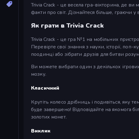
Trivia Crack - це весела гра-вікторина, де в
факти про світ. Дізнайтеся більше, граючи у в
Як грати в Trivia Crack
Trivia Crack - це гра №1 на мобільних пристр
Перевірте свої знання з науки, історії, поп-к
поодинці або зібрати друзів для битви розуму
Ви можете вибрати один з декількох ігрових 
мозку.
Класичний
Крутіть колесо дрібниць і подивіться, яку т
буде завершено! Відповідайте на якомога бі
золотих монет.
Виклик