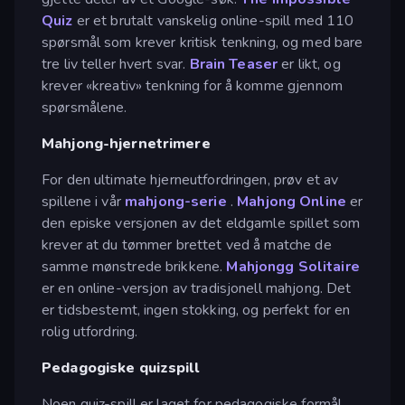
Quiz
er et brutalt vanskelig online-spill med 110
spørsmål som krever kritisk tenkning, og med bare
tre liv teller hvert svar.
Brain Teaser
er likt, og
krever «kreativ» tenkning for å komme gjennom
spørsmålene.
Mahjong-hjernetrimere
For den ultimate hjerneutfordringen, prøv et av
spillene i vår
mahjong-serie
.
Mahjong Online
er
den episke versjonen av det eldgamle spillet som
krever at du tømmer brettet ved å matche de
samme mønstrede brikkene.
Mahjongg Solitaire
er en online-versjon av tradisjonell mahjong. Det
er tidsbestemt, ingen stokking, og perfekt for en
rolig utfordring.
Pedagogiske quizspill
Noen quiz-spill er laget for pedagogiske formål