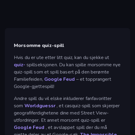
Morsomme quiz-spill
Hvis du er ute etter litt quiz, kan du sjekke ut
quiz-
spillseksjonen. Du kan spille morsomme nye
quiz-spill som et spill basert på den berømte
Familiefeiden,
Google Feud
– et topprangert
Google-gjettespill!
Andre spill du vil elske inkluderer fanfavoritter
som
Worldguessr
, et casquiz-spill som skjerper
geografiferdighetene dine med Street View-
utfordringer. Et annet morsomt quiz-spill er
Google Feud
, et avslappet spill der du må
gjette deler av et Google-søk.
The Impossible