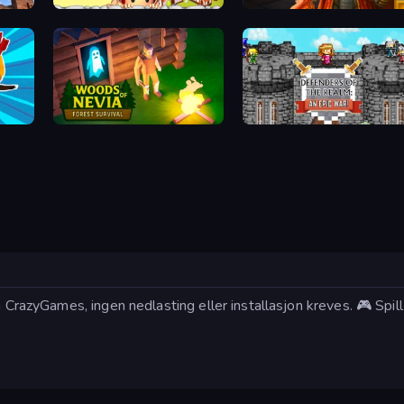
Destiny King
Heroes of the Arena
Woods of Nevia: Forest Survival
Defenders of the Realm: An Epic War
på CrazyGames, ingen nedlasting eller installasjon kreves. 🎮 Spi