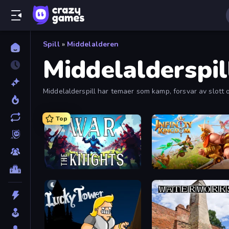
Spill
»
Middelalderen
Middelalderspil
Middelalderspill har temaer som kamp, forsvar av slott o
Top
War the Knights
Infinity Kingdom