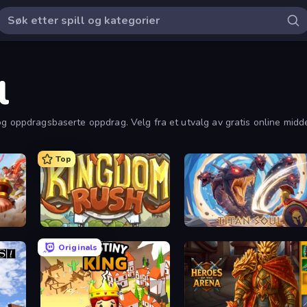
l
g oppdragsbaserte oppdrag. Velg fra et utvalg av gratis online midde
Top
Kingdom Rush
Titan Soul: Action RPG
Originals