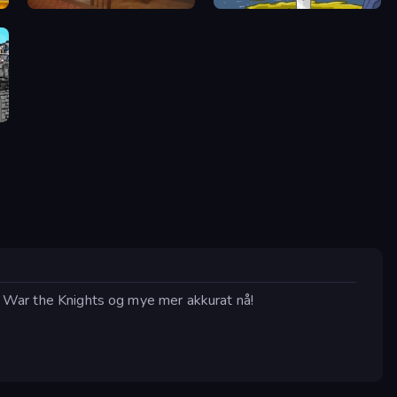
Medieval Escape
Chibi Knight
ll War the Knights og mye mer akkurat nå!