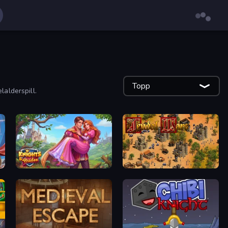
Topp
lalderspill.
Knights & Brides
Feudal Wars