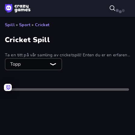
Spill
»
Sport
»
Cricket
Cricket Spill
Ta en titt på vår samling av cricketspill! Enten du er en erfaren
proff eller akkurat har begynt, har vi en samling med gratis spill
Topp
uten nedlasting for deg.
Kun skrivebord