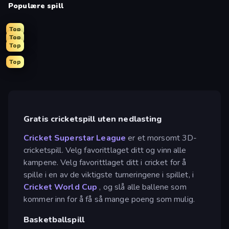
Populære spill
Top
Top
Top
Top
Gratis cricketspill uten nedlasting
Cricket Superstar League
er et morsomt 3D-
cricketspill. Velg favorittlaget ditt og vinn alle
kampene. Velg favorittlaget ditt i cricket for å
spille i en av de viktigste turneringene i spillet, i
Cricket World Cup
, og slå alle ballene som
kommer inn for å få så mange poeng som mulig.
Basketballspill