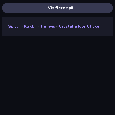
Vis flere spill
Spill
Klikk
Trinnvis
Crystalia Idle Clicker
»
»
»
Crystalia Idle Clicker
Utvikler
Magikon Games
Vurdering
9.2
(
basert på de siste 6 månedene
)
Løslatt
april 2026
Sist oppdatert
juli 2026
Spillmotor
HTML5
Plattformer
Nettleser (stasjonær datamaskin,
mobil, nettbrett), CrazyGames-
appen (iOS, Android)