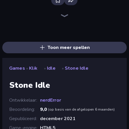
Bloxd.io
Ragdoll Archers
EvoWars.io
Veck.io
Piece of Cake: Merge and Bake
Racing Limits
Traffic Rider
Mahjongg Solitaire
Screw Out: Bolts and Nuts
Words of Wonders
Piles of Mahjong
Designville: Merge & Design
Miniblox
Space Waves
Stickman Clash
SkillWarz
Fortzone Battle Royale
Arrow Escape
Toon meer spellen
Games
Klik
Idle
Stone Idle
»
»
»
Stone Idle
Ontwikkelaar
nerdError
Beoordeling
9,0
(
op basis van de afgelopen 6 maanden
)
Gepubliceerd
december 2021
Game-engine
HTML5