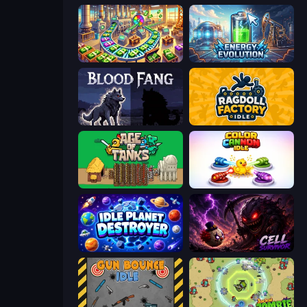
Money Factory: Tycoon Idle Game
Energy Evolution
Blood Fang
Ragdoll Factory Idle
Age of Tanks Warriors: TD War
Color Cannon Idle
Idle Planet Destroyer
Cell Survivor