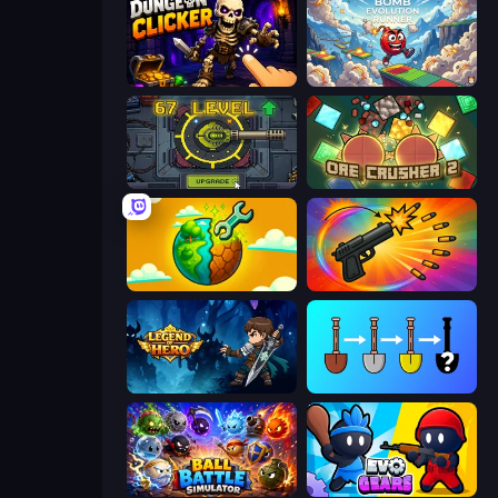
Dungeon Clicker
Bomb Evolution Runner
Tank Evolution
OreCrusher 2
Land Explorers: Merge & Build
Chair Force Buzz
Legend of Hero
Merge Tools - Merge and Dig
Ball Battle Simulator
Evo Gears