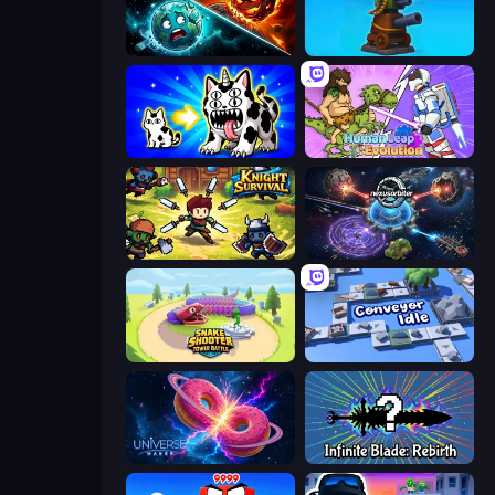
PlanetCrush 2
Furry Road
Strange Cats
Human Leap: Evolution
Knight Survival
Nexusorbiter
Snake Shooter: Tower Battle
Conveyor Idle
Universe Maker
Infinite Blade: Rebirth