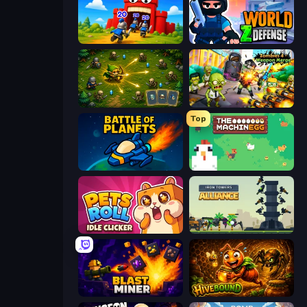
TimeWarriors
World Z Defense - Zombie Defense
Tiny Ranger
Zombies 4 Weapon Merge
Top
Battle of the Planets
The MachinEGG
Pets Roll: Idle Clicker
Iron Towers Alliance
Blast Miner
Hivebound