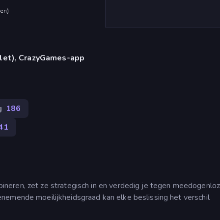
den
)
blet), CrazyGames-app
g
186
41
neren, zet ze strategisch in en verdedig je tegen meedogenlo
nemende moeilijkheidsgraad kan elke beslissing het verschil