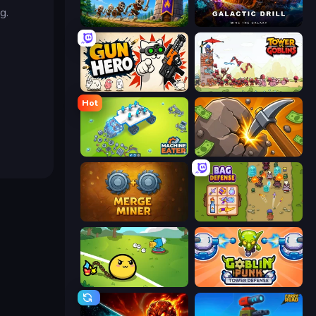
g.
Mage Castle Idle Defense
Galactic Drill
Gun Hero: Cat Survival
Tower vs Goblins
Hot
Machine Eater
Mine Clicker
Merge Miner
Bag Defense
Monster Mixer Idle
Goblin Punk Tower Defense