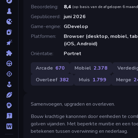
Beoordeling
8,4
(
op basis van de afgelopen 6 maan
Gepubliceerd
juni 2026
Game-engine
GDevelop
Platformen
Browser (desktop, mobiel, ta
(iOS, Android)
Oriëntatie
Portret
Arcade
670
Mobiel
2.378
Verdedi
Overleef
382
Muis
1.799
Merge
2
Samenvoegen, upgraden en overleven.
Bouw krachtige kanonnen door eenheden te combi
golven vijanden. Met beperkte munitie en een toe
betekenen tussen overwinning en nederlaag.