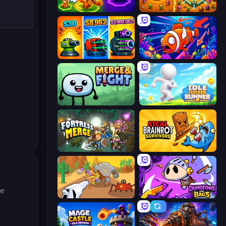
Merge Team Tactics
BloomGuard
Pumpkin Defense: Merge Cannon
Fish Catch Idle
Merge & Fight
Idle Clicker Runner
Fortress Merge
Steal Brainrot Survivors
ze
Idle Gun Survivor
Dungeons and Bags