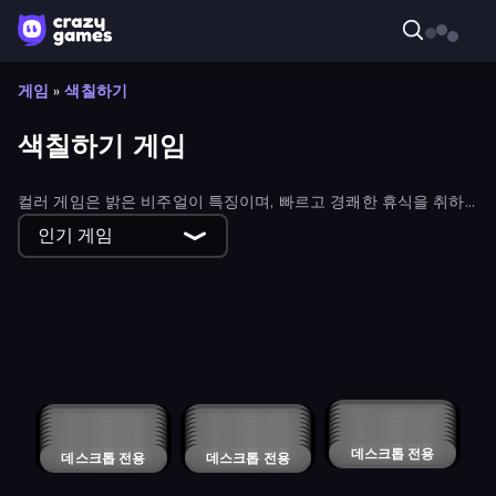
게임
»
색칠하기
색칠하기 게임
컬러 게임은 밝은 비주얼이 특징이며, 빠르고 경쾌한 휴식을 취하
기에 좋습니다. 눈길을 사로잡는 무료 온라인 컬렉션을 살펴보세
인기 게임
요.
Screw Sorting
The Frame: Pixel Art
College Girl Coloring Dress Up
Thread Sort: Knit Pictures
Hanoi 3D
MergeDuel.io
Love Colors
Quantum Rush
Diamant: Sky Stories Match 3
Paint Strike
Jelly Puzzle
Swop Shoot
Color Squid Puzzle
Wedding Coloring Dress Up Game
Pool Match Jam
Royal Square
Splatmans
Flip The Box
Secrets of Charmland
Fruit Cube Blast
Candy Block Jam
Rise of the Blobs
Twisted Blocks
Magic Kingdom: Hex Match
Color Farm
Painter's Voyage Idle
Marble Boom
Cat Sorter Puzzle
Zumba Quest
Soo Match: Room Design
WoolSorting
Ninja Spell Match
Neon Memory: Train Your Brain
Bubble Sorting
Diamond Rush 2
Bloom Dale
Neon Planet Idle Clicker
Unscrew Jam 3D
Cozy Blocks
Ruya
2048 in Flasks
Super Hexbee Merger
Clean
2248 Puzzle - Link Numbers
Crazy Colors
Rainbow Snake
Knots Jam: Thread Puzzle 3D
Color Line
Water Jam
Color Hole
4Hexa
Zooma Marble Quest 3D
Maiolike Block Puzzle
Slime Attack: Puzzle!
MemeRot Sort Puzzle
Power Blocks
Screw Match Three
Ship Mania
Power Players: Defenders
Shape Crack
Hex Burst
Silent Dot
Wood Blocks Jam
지원되지 않는 장치
데스크톱 전용
Cups - Water Sort Puzzle
Captain Blast
데스크톱 전용
데스크톱 전용
Skribbl.io
Pool Bubbles
데스크톱 전용
데스크톱 전용
Color Block
Puzzle Bobble
데스크톱 전용
데스크톱 전용
Ink Rivals
Paintball King
데스크톱 전용
데스크톱 전용
ColorTris
데스크톱 전용
Link
Kaleidoscope
데스크톱 전용
데스크톱 전용
Color Tunnel
데스크톱 전용
Blocks
Beaver Weaver
데스크톱 전용
데스크톱 전용
FL Tron
데스크톱 전용
Seat Sorting Puzzle
데스크톱 전용
red
데스크톱 전용
orange
데스크톱 전용
Car Painting Simulator
데스크톱 전용
black
pink (Bart Bonte)
데스크톱 전용
데스크톱 전용
Roglide: Slide & Match Blocks
데스크톱 전용
green
데스크톱 전용
Colorful City of Cards
Fortune Match
데스크톱 전용
데스크톱 전용
blue
Cube Drop Puzzle
데스크톱 전용
데스크톱 전용
Sort It
데스크톱 전용
Ludoteca