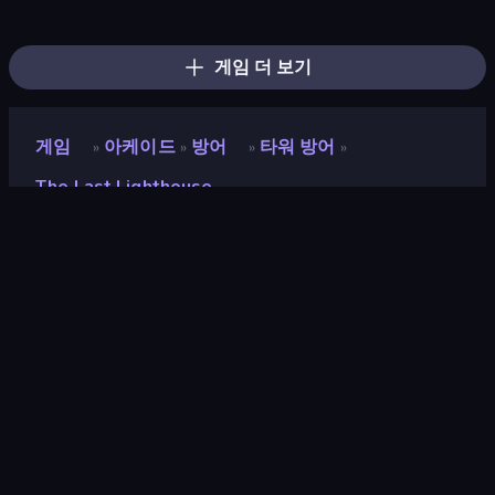
Ant Kingdom Rush
Stellar Swarm
Legend of Hero
Chaos Arena
Galactic Drill
Lost Dungeon
Machine Eater
Zombies 4 Weapon Merge
Swarm Survivor
Idle Gun Survivor
Tower Battle
Sandbox: Particle World
Nexusorbiter
Age of Heroes
Last Bastion
Project Restoration
Tiny Ranger
Chronicles of Slayer
게임 더 보기
게임
아케이드
방어
타워 방어
»
»
»
»
The Last Lighthouse
The Last Lighthouse
개발자
TopOp Games
평점
9.0
(
지난 6개월 기준
)
출시
2026년 5월
마지막 업데이트
2026년 6월
게임 엔진
HTML5
플랫폼
브라우저 (데스크톱, 모바일, 태블