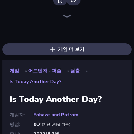
Bloxd.io
Ragdoll Archers
EvoWars.io
Piece of Cake: Merge and Bake
Veck.io
Traffic Rider
Racing Limits
Mahjongg Solitaire
Screw Out: Bolts and Nuts
Words of Wonders
Piles of Mahjong
Designville: Merge & Design
Space Waves
Miniblox
SkillWarz
Stickman Clash
Fortzone Battle Royale
Arrow Escape
게임 더 보기
게임
어드벤처
퍼즐
탈출
»
»
»
»
Is Today Another Day?
Is Today Another Day?
개발자
Fohaze and Patrom
평점
9.7
(
지난 6개월 기준
)
출시
2022년 3월