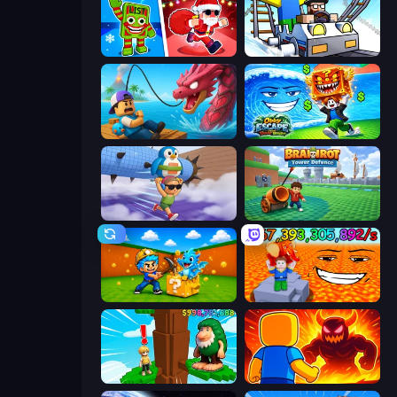
Plants vs Brain Zombies
Obby: Ride Carts
Fish It Now
Obby Escape from Tsunami Brainrot
BrainZombie Log Escape
Brainrot Tower Defence
Escape Cave For Brainrot
Escape Lava for Brainrots!
Steal Beanstalk for Brainrots
Obby: Legendary Dragon