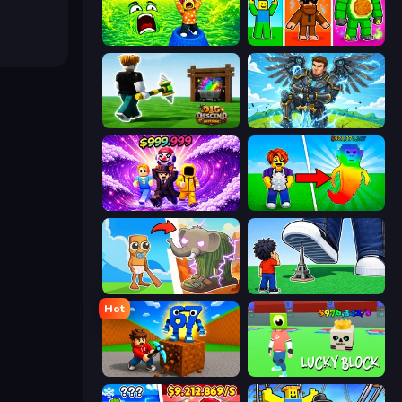
Save Memerots: Acid Lava lake
Obby Brainrot Merge
Dig and Descend: Obby Mine
Obby: Pull a Sword
Obby - BrainWave
Collect Brainrot Egg
Brainrot Evolution
Obby: Click and Grow
Hot
Obby: Break Rocks For Brainrots
Lucky Block