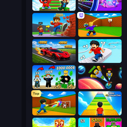
Run and Jump for Brainrot
Meeland.io
Obby: +1 Click Wall Breaker
Throw a Lucky Block
Obby: +1 Speed Car Escape
Speed per Click: Obby
Obby Tycoon Build the City
Obby: +1 to Spaceflight Altitude
Top
Baseball For Brainrot
Obby: +1 Jump per Click