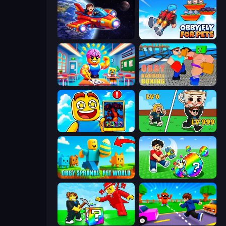
Obby Space Challenge: Starships
Obby Fly For Pets
Obby: Dumb or Genius IQ Test
Obby: Ragdoll Boxing
Obby Cards: The Legend Hunt
Brainrot Arena Online
Obby Sprunki: Pet World
Break a Lucky Egg Brainrots
Break a Lucky Blocks with Brainrots
Robby: Cross the Road for Brainrot