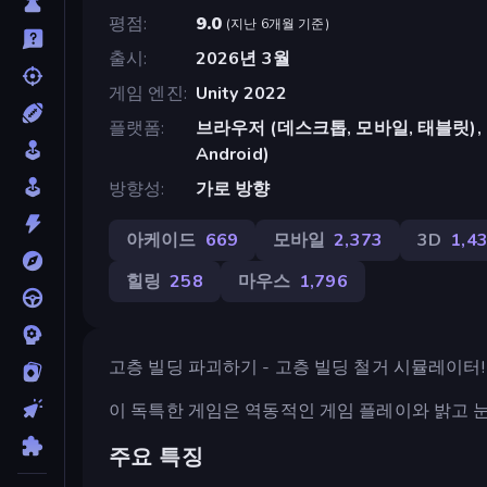
평점
9.0
(
지난 6개월 기준
)
출시
2026년 3월
게임 엔진
Unity 2022
플랫폼
브라우저 (데스크톱, 모바일, 태블릿), Cr
Android)
방향성
가로 방향
아케이드
669
모바일
2,373
3D
1,4
힐링
258
마우스
1,796
고층 빌딩 파괴하기 - 고층 빌딩 철거 시뮬레이터!
이 독특한 게임은 역동적인 게임 플레이와 밝고 
주요 특징