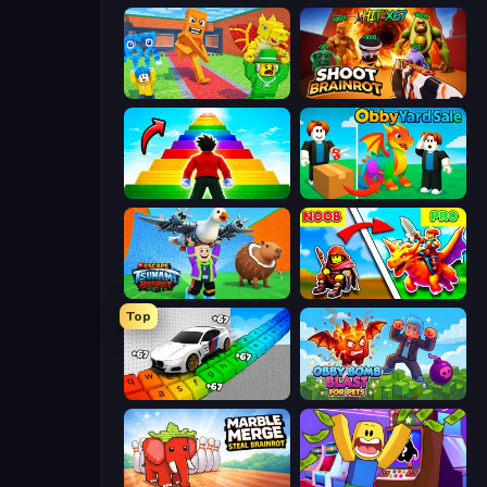
Catch Brainrots From Bosses
Shoot Brainrot
Obby Highest Jump Ever
Obby Yard Sale
Escape Tsunami Brainrot
Battle of Knights: Robby and Dragons
Top
Obby: Supercar Race on Keyboard
Obby Bomb Blast For Pets