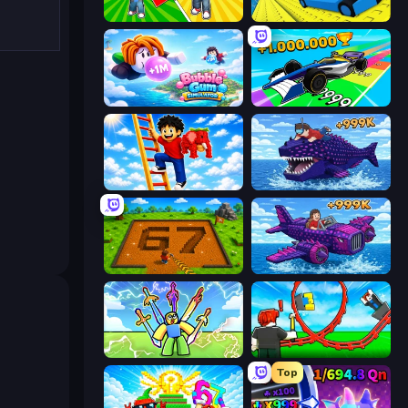
Obby: Gym Simulator, Escape
Cart Ride Danger Mount
Bubble Gum Simulator
Obby Car Challenge: Drive
Ladder to Brainhot: Climb
Obby Fish Challenge: Ride
Obby: Dig Brainrots
Obby Plane Power Challenge: Fly
Obby vs Brainrot
Build a Rollercoaster: Simulator
Top