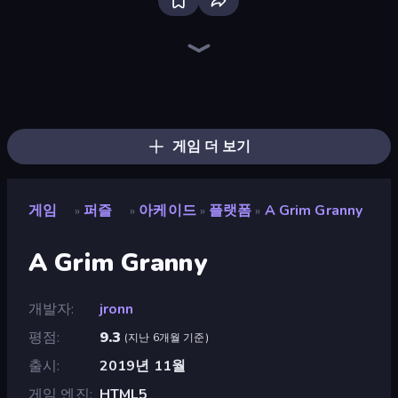
Piece of Cake: Merge and Bake
Piles of Mahjong
Screw Out: Bolts and Nuts
Arrow Escape
Skydom
Elemental Monsters: Merge
Numicolor
Emoji Puzzle!
Square Punki Long Hand
Single Line: Drawing Puzzle
Draw Missing Part | DOP Puzzle
Land Explorers: Merge & Build
Arrow Escape: Puzzle
Alchemy: Merge Elements
Knock Your Mind
Coloring by Numbers: Pixel House
Block Blaster
Yarn Fever! Unravel Puzzle
게임 더 보기
게임
퍼즐
아케이드
플랫폼
A Grim Granny
»
»
»
»
A Grim Granny
개발자
jronn
평점
9.3
(
지난 6개월 기준
)
출시
2019년 11월
게임 엔진
HTML5