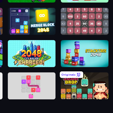
egend
Noob Snake 2048
Inca Cubes 2048
ot
Merge Block 2048
Get 1000
ot
2048 City Builder
Stacktris 2048
Originals
it
Flow 2048 3D
Sushi Drop