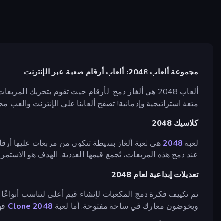
مجموعة ألعاب 2048: ألعاب أرقام صعبة عبر الإنترنت
ألعاب 2048 هي ألغاز دمج الأرقام حيث تقوم بتحريك المربعات للوصول إلى 2048. ومثل ألعاب
متعة استراتيجية وإدمانية! تصفح ألعابنا على الإنترنت والعب مجان
كلاسيك 2048
لعبة
2048
عند دمج هذه المربعات، تُجمع قيمها العددية. الهدف هو الاستمرار 
تعديلات إبداعية لعام 2048
تم تكييف فكرة دمج المكعبات لإنشاء قيم أعلى لتناسب أنواعًا م
ويخوضون معارك في ساحة مفتوحة. أما لعبة
Clone 2048
فهي 