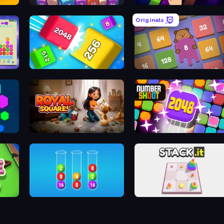
2048 Factory
2048 X2 L
Originals
2048 Blocks Merge
Qube 2048
Capybara Block Sh
48 Idle
Royal Square
Number Sho
l 2048
2048 in Flasks
STACK.