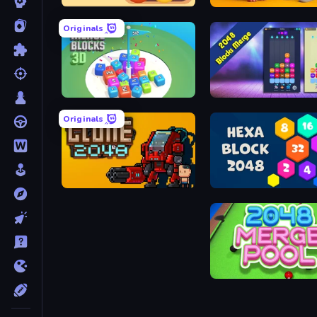
Crazy 2048 Balls
Brainrot Evolution: 2048 Merge Fight
Originals
Merge Blocks 3D
Originals
Clone2048
Hexa Block 20
Merge Poo