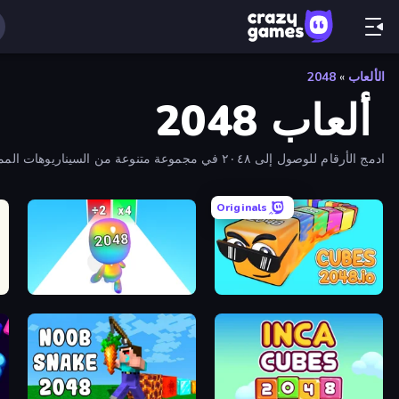
الألعاب
»
2048
ألعاب 2048
ادمج الأرقام للوصول إلى ٢٠٤٨ في مجموعة متنوعة من السيناريوهات الممتعة والمبتكرة. اكتشف أحدث وأشهر ألعاب دمج ٢٠٤٨ باستخدام فلتر الصفحات!
Originals
48
Man Runner 2048
Cubes 2048.io