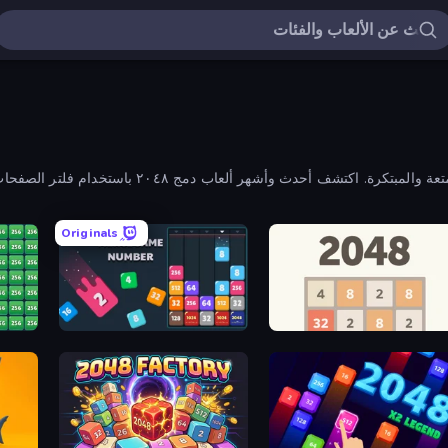
Originals
2048 Merge Blocks
Drop & Merge the Numbers
20