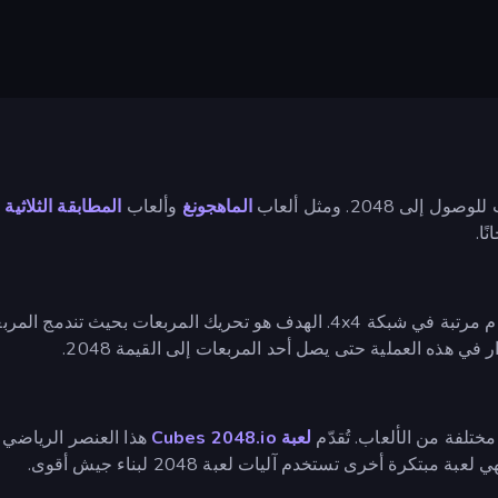
الماهجونغ
وألعاب
المطابقة الثلاثية
،
ًا.
هي لعبة ألغاز بسيطة تتكون من مربعات عليها أرقام مرتبة في شبكة 4x4. الهدف هو
في هذه العملية حتى يصل أحد المربعات إلى القيمة 2048.
ختلفة من الألعاب. تُقدّم
لعبة Cubes 2048.io
هذا العنصر الرياضي
لعبة مبتكرة أخرى تستخدم آليات لعبة 2048 لبناء جيش أقوى.