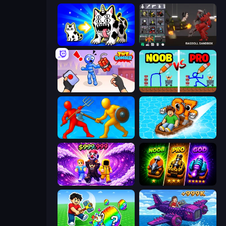
Strange Cats
Last Play: Ragdoll Sandbox
TNT Bomber
DOP Noob: Draw to Save
Epic Sword Battle! Fight in Arena
Float for Brainrots
Obby - BrainWave
Merge Survival