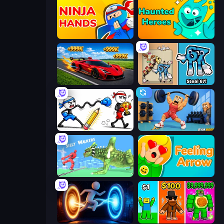
Ninja Hands
Haunted Heroes
Obby: +1 Speed Car Escape
67 Steal a Brainrot Game
Doodle Smash
Gym Boss
Silly Walkers
Feeling Arrow
Portal Escape
Obby Brainrot Merge