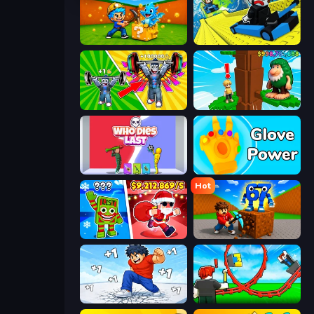
Escape Cave For Brainrot
Cart Ride Danger Mount
Obby: Gym Simulator, Escape
Steal Beanstalk for Brainrots
Who Dies Last?
Glove Power
Hot
Plants vs Brain Zombies
Obby: Break Rocks For Brainrots
Break a Skyscraper
Build a Rollercoaster: Simulator