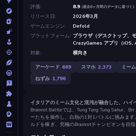
評価
8.9
(
過去6ヶ月間のデータに基づく
)
リリース日
2026年3月
ゲームエンジン
Defold
プラットフォーム
ブラウザ（デスクトップ、モ
CrazyGames アプリ（iOS, 
対象
横向き
アーケード
669
スマホ
2,373
ミー
ねずみ
1,796
イタリアのミーム文化と混沌が融合した、ハイペー
Brainrot Battleでは、Tung Tung Tung Sah
ーたちを操作し、白熱の1対1バトルに挑みます
ルドを稼ぎ、究極のBrainrotチャンピオンを目