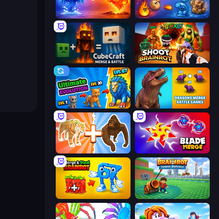
Elemental Monsters: Merge
Elemental Merge
CubeCraft: Merge & Battle
Shoot Brainrot
Ultimate Evolution
Dragons Merge: Battle Games
Animal DNA Run
Blade Merge
Merge & Steal Brainrot
Brainrot Tower Defence