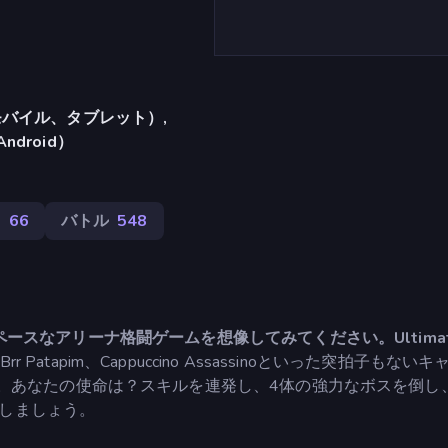
バイル、タブレット）,
Android）
ム
66
バトル
548
スなアリーナ格闘ゲームを想像してみてください。Ultima
ur、Brr Brr Patapim、Cappuccino Assassinoといった突拍子もな
。あなたの使命は？スキルを連発し、4体の強力なボスを倒し
指しましょう。