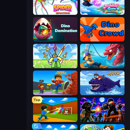
Spider Evolution: Runner Game
Bubble Gum Simulator
Dino Domination
Dino Crowd
Obby vs Brainrot
Fish It Now
Obby: +1 Click Wall Breaker
Obby Fish Challenge: Ride
Top
Baseball For Brainrot
Base Obby: Zombie Defense