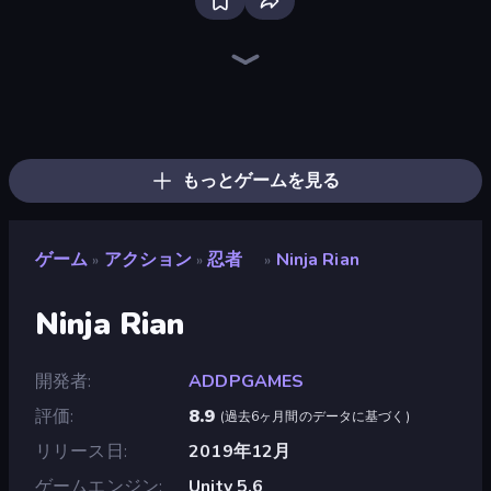
Bloxd.io
Ragdoll Archers
EvoWars.io
Veck.io
Piece of Cake: Merge and Bake
Racing Limits
Traffic Rider
Mahjongg Solitaire
Screw Out: Bolts and Nuts
Words of Wonders
Piles of Mahjong
Designville: Merge & Design
Miniblox
Stickman Clash
Space Waves
SkillWarz
Fortzone Battle Royale
Arrow Escape
もっとゲームを見る
ゲーム
アクション
忍者
Ninja Rian
»
»
»
Ninja Rian
開発者
ADDPGAMES
評価
8.9
(
過去6ヶ月間のデータに基づく
)
リリース日
2019年12月
ゲームエンジン
Unity 5.6