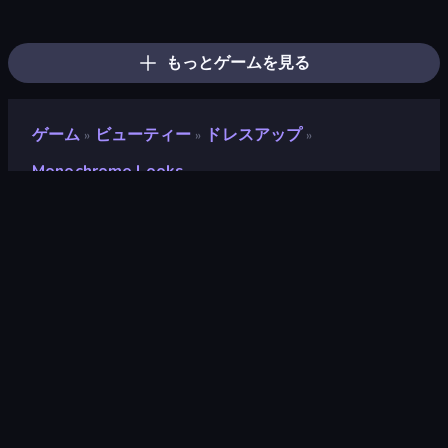
College Girls Team Makeover
Fashion Week 2025
Black Friday Dress Up Selfie
Dress To Impress: New Year's Party
Street Style Fashion
BFFs Luxury Loungewear
Valentine's Day Proposal
GRWM Date Night
Christmas Girls Dress Up
New Year's Eve Makeup
BFFs K-Pop Fangirls
Model Wedding
Royal Dress Up - Fashion Queen
College Girl & Boy Makeover
Glamour Beach Life
Wendy Soft Girl Makeup
Prom Night Dress Up
Fashion Holic
もっとゲームを見る
ゲーム
ビューティー
ドレスアップ
»
»
»
Monochrome Looks
Monochrome Looks
評価
9.3
(
過去6ヶ月間のデータに基づく
)
リリース日
2023年7月
ゲームエンジン
Externally hosted (iframe)
プラットフォーム
ブラウザ（デスクトップ、モバイ
ル、タブレット）, CrazyGames
アプリ（iOS, Android）