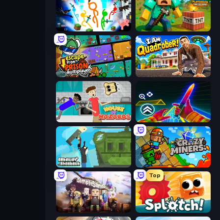
Stickman Epic
Voxel Playground: Ragdoll Noob
Escape From Prison Multiplayer
I Am Quadrober!
House of Hazards
Surf GO Parkour
Getaway Shootout
Crazy Miners
Top
Simple Sandbox 3
Splotch!