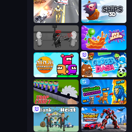
Super Crime Steel War Hero
Ships 3D
Madness Project Nexus
Dye Hard
Ninja Parkour Multiplayer
Goober Dash
Trap Craft
Ultimate Evolution
Bank Heist
Flying Robot Transform Car Games