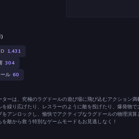
用）
3D
1,431
害
304
ドール
60
ーターは、究極のラグドールの遊び場に飛び込むアクション満
ルを繰り広げたり、レスラーのように敵を投げたり、爆発物で
プをアンロックし、愉快でアクティブなラグドールの物理演算
ちを敵から救う特別なゲームモードもお見逃しなく！