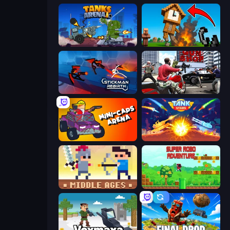
Tanks Arena io: Craft & Combat
Noob Fuse
Stickman Rebirth
Grand Action Simulator: New York
Mini-Caps: Arena
Tank Stars
Castle Wars: Middle Ages
Super Robo - Adventure