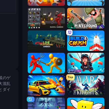
Felon Play: Ragdoll Sandbox
Hypper Sandbox
Last Play: Ragdoll Sandbox
Playground
Lime Playground Sandbox
Build and Crush
Epic Sword Battle! Fight in Arena
Fortzone Battle Royale
載のゲ
Top
大混乱
とダイ
BMG: Ragdoll Playground
War the Knights