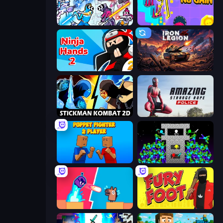
Space Wars Battleground
No Pain No Gain - Ragdoll Sandbox
Ninja Hands 2
Iron Legion
Stickman Kombat 2D
Amazing Strange Rope Police
Puppet Fighter 2 Player
Stick Epic Fighter
Boom Slingers ReBoom
Fury Foot