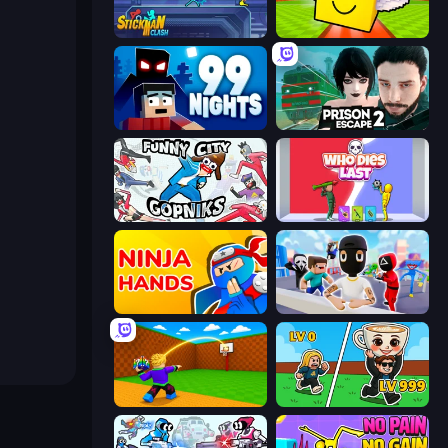
Stickman Clash
Lucky Brainrot Blocks Online
99 Nights (Bloxd.io)
Prison Escape 2
Funny City: Gopniks
Who Dies Last?
Ninja Hands
Mr. Dude: Online Multiverse Challenge
Throw a Lucky Block
Brainrot Arena Online