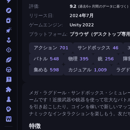
評価
9.2
(
過去6ヶ月間のデータに基づく
)
リリース日
2024年7月
ゲームエンジン
Unity 2022
プラットフォーム
ブラウザ（デスクトップ専
アクション
701
サンドボックス
46
バトル
548
物理
395
銃
256
障
集める
598
カジュアル
1,009
ラグ
メガ・ラグドール・サンドボックス・シミュレ
ームです！近接武器や銃器を使って壮大なバト
を引き起こしたり。コインを稼いで新しいマッ
ナミックなインタラクションを楽しもう。友だ
特徴