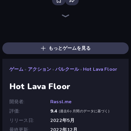
Bloxd.io
Ragdoll Archers
EvoWars.io
Piece of Cake: Merge and Bake
Veck.io
Racing Limits
Traffic Rider
Mahjongg Solitaire
Screw Out: Bolts and Nuts
Words of Wonders
Piles of Mahjong
Designville: Merge & Design
Miniblox
Space Waves
Stickman Clash
SkillWarz
Fortzone Battle Royale
Arrow Escape
もっとゲームを見る
ゲーム
アクション
パルクール
Hot Lava Floor
»
»
»
Hot Lava Floor
開発者
Rassl.me
評価
9.4
(
過去6ヶ月間のデータに基づく
)
リリース日
2022年5月
最終更新
2022年12月