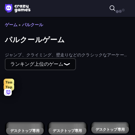
ゲーム
»
パルクール
パルクールゲーム
ジャンプ、クライミング、壁走りなどのクラシックなアーケード
ムーブで障害物を避けながら、パルクールゲームに挑戦しよう。
ランキング上位のゲーム
Top
Top
Escape From School: Angry Teacher!
Escape From Pizzeria
Sniper Shot: Bullet Time
Escape From Baby Robby!
Barry's Prison Escape!
School Escape: Mr. MeanieHead!
Obby: Crazy Cart
Surf GO Parkour
Obby: Parkour with Ragdoll
Robby: Many Games
Imagine Island
Digital Circus: Obby
Break a Lucky Egg Brainrots
Office Chair Parkour
Find The Pets
Collect Brainrot Egg
Noob Gigachad: Parkour Tricks Challenge
Digital Circus: Parkour Game
Only Up: Parkour
Ninja Parkour Multiplayer
Only Up 3D Parkour: Go Ascend
Stickman Parkour Master
Brainrot Mega Parkour
SimplyUp.io
Tung Tung Sahur: Obby Challenge
He is Here
Robby Superhero
Cat Warrior Parkour
Noob: Zombie Prison Escape
Obby: The Royal Race
Devil's Road
Spider Boy Run
Obby with Friends Online
デスクトップ専用
Obby Memes Grow Fruits
デスクトップ専用
Parkour First-Person
デスクトップ専用
OvO.io
デスクトップ専用
Parkour Master
デスクトップ専用
Jump to Sky: 3D Parkour
デスクトップ専用
Parkour GO
デスクトップ専用
Hot Lava Floor
デスクトップ専用
Blocky Parkour: Only Up Adventure
デスクトップ専用
Obstacle Course Ragdoll
デスクトップ専用
Pixel Mine Challenge
Parkour Master 2
デスクトップ専用
デスクトップ専用
Only Up Craft
デスクトップ専用
Crazy Parkour
Noob Parkour 3D
デスクトップ専用