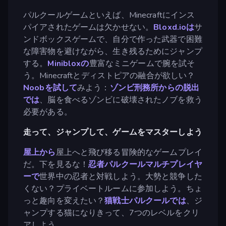
パルクールゲームといえば、Minecraftにインス
パイアされたゲームは欠かせない。
Bloxd.ioは
サ
ンドボックスゲームで、自分で作った武器で困難
な障害物を避けながら、生き残るためにジャンプ
する。
Minibloxの
豊富なミニゲームで腕を試そ
う。Minecraftとディストピアの融合が欲しい？
Noobを試して
みよう：
ゾンビ刑務所からの脱出
では
、脳を食べるゾンビに破壊されたノブを救う
必要がある。
走って、ジャンプして、ゲームをマスターしよう
屋上から
屋上へと飛び移る冒険的なゲームプレイ
だ。下を見るな！
忍者パルクールマルチプレイヤ
ーで
世界中の忍者と対戦しよう。大勢と競争した
くない？プライベートルームに参加しよう。ちょ
っと趣向を変えたい？
猫戦士パルクールでは
、ジ
ャンプする猫になりきって、7つのレベルをクリ
アしよう。