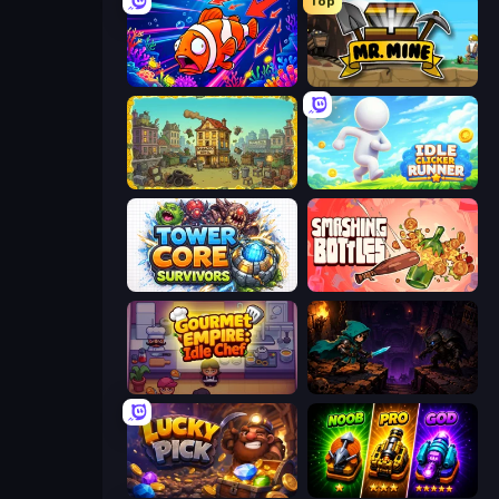
Top
Fish Catch Idle
Mr. Mine
The Garbaggio Hotel
Idle Clicker Runner
Tower Core Survivors
Smashing Bottles
Gourmet Empire: Idle Chef
Dungeon Descent
Lucky Pick
Merge Survival