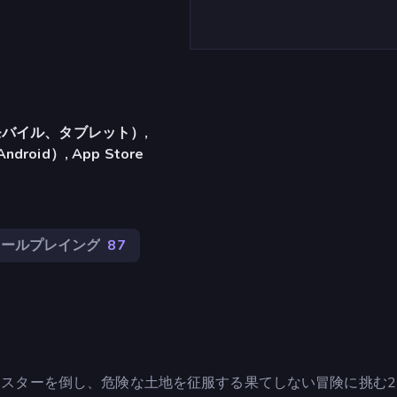
バイル、タブレット）,
ndroid）, App Store
ロールプレイング
87
士を率いてモンスターを倒し、危険な土地を征服する果てしない冒険に挑む