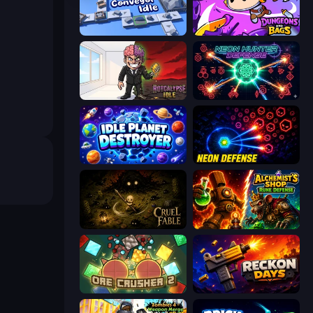
Conveyor Idle
Dungeons and Bags
Rotcalypse: Idle Incremental
Neon Hunter Defense
Idle Planet Destroyer
Neon Defense
Cruel Fable
Alchemist's Shop: Rune Defense
OreCrusher 2
Reckon Days