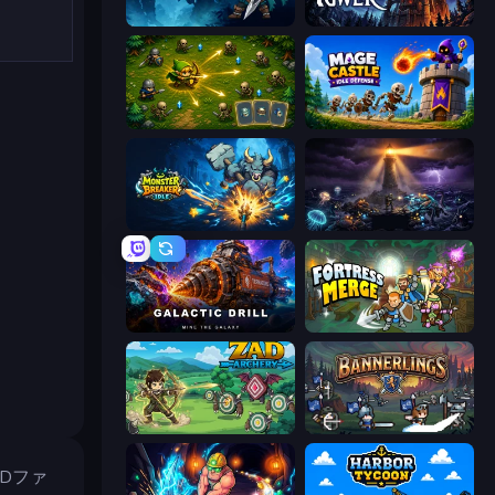
Legend of Hero
Evil Tower
Tiny Ranger
Mage Castle Idle Defense
Monster Breaker Idle
The Last Lighthouse
Galactic Drill
Fortress Merge
Zad Archery - Demo
Bannerlings
2Dファ