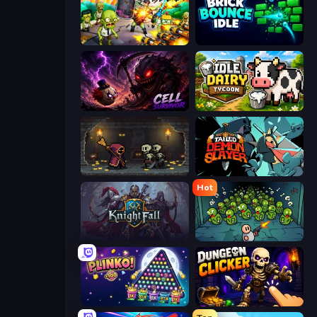
Zombies 4 Weapon Merge
Brick Bounce Idle
Cell Survivor
Idle Dairy Tycoon
Lost Dungeon
Tailed Demon Slayer
Hot
KnightFall
Base Defence
PLINKO!
Dungeon Clicker