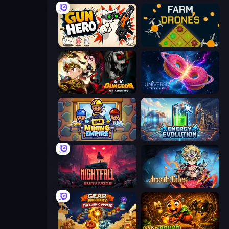
Gun Hero: Cat Survival
Farm Drones
AFK Dungeon: Idle Action RPG
Universe Maker
Idle Mining Empire
Energy Evolution
Nightfall Survivors
Arcath Tales