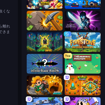
Mining Simulator
Harbor Tycoon
強くな
ら離れ
Mine Clicker
Shadow Survivors
できま
Laptop Empire
Firestone – Idle Clicker Online RPG
Top
Infinite Blade: Rebirth
The MachinEGG
Rumble Heroes
BloomGuard