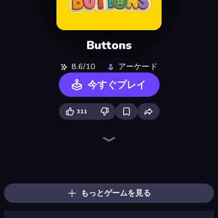
Buttons
8.6/10
アーケード
今すぐプレイ
311
Ragdoll Archers
Cat Snack Bar
Bubble Blast
Bubble Fall
Bubble Tower 3D
Arkadium's Bubble Shooter
Mage Castle Idle Defense
Bubble Pop Legend
Bubble Pop Classic
Smarty Bubbles
Zombies 4 Weapon Merge
Grass Cutter: Mowing Simulator
Bubble Pop Fairyland
Bubble Story
Bouncemasters
Survive the Disasters: Obby
Jelly Dye
Fruit Merge: Juicy Drop Game
もっとゲームを見る