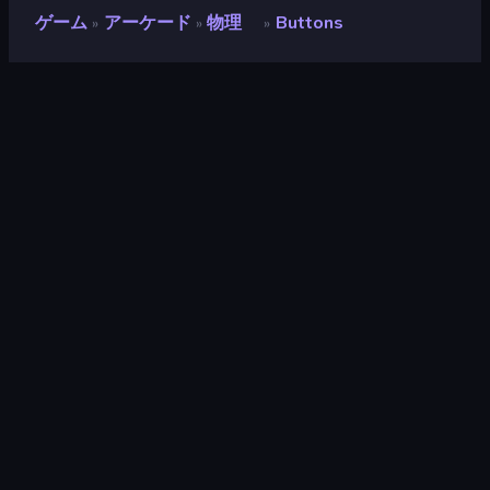
ゲーム
アーケード
物理
Buttons
»
»
»
Buttons
開発者
Ascabyrazygess
評価
8.6
(
過去6ヶ月間のデータに基づく
)
リリース日
2026年4月
最終更新
2026年5月
ゲームエンジン
Construct
プラットフォーム
ブラウザ（デスクトップ、モバイ
ル、タブレット）, CrazyGames
アプリ（iOS, Android）
対象
横向き
アーケード
523
スマホ
2,348