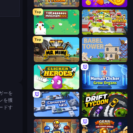
Leek Factory Tycoon
Farm Ring Idle
Top
The MachinEGG
Idle Inventor
Top
Mr. Mine
Babel Tower
Clicker Heroes
Human Clicker: Grow Organs
ガーを
ンを獲
ードす
Conveyor Idle
Drift Tycoon