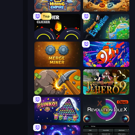
Idle Mining Empire
Gear Factory
Top
Crusher Clicker
Planet Evolution: Idle Clicker
Merge Miner
Fish Catch Idle
Mine Clicker
Incremental Epic Hero 2
PLINKO!
Revolution Idle X