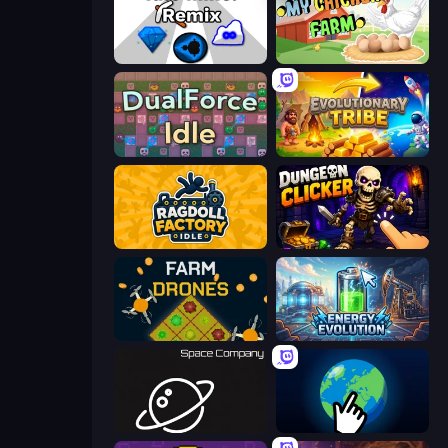
Idle Mine: Remix
My Chicken Farm
DualForce Idle
Evolutionary Tribe
Ragdoll Factory Idle
Dungeon Clicker
Farm Drones
Energy Evolution
Space Company
Planet Clicker 2