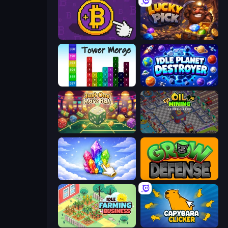
Money Maker
Lucky Pick
Tower Merge
Idle Planet Destroyer
Just One More Roll
Oil Mining 3D: Petrol Factory
Crystalia Idle Clicker
Grow Defense
Idle Farming Business
Capybara Clicker