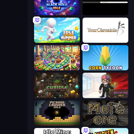
Black Hole Idle
Evolve
Idle Clicker Runner
Your Chronicle
Money Factory: Tycoon Idle Game
Corn Tycoon
Cubidle
Rotcalypse: Idle Incremental
Pickaxe Crusher Idle
More Ore