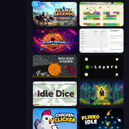
Llama Legends
Idle Breakout
Planet Destroy Idle
Idle Ants
Mystery Digger
Omega Layers
Idle Dice
Laptop Empire