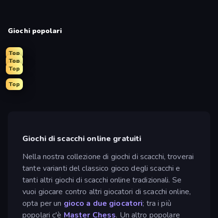
Giochi popolari
Top
Top
Top
Top
Giochi di scacchi online gratuiti
Nella nostra collezione di giochi di scacchi, troverai
tante varianti del classico gioco degli scacchi e
tanti altri giochi di scacchi online tradizionali. Se
vuoi giocare contro altri giocatori di scacchi online,
opta per un
gioco a due giocatori
; tra i più
popolari c'è
Master Chess
. Un altro popolare