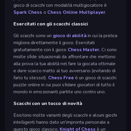
gioco di scacchi con modalità multigiocatore è
Spark Chess
o
Chess Online Multiplayer
.
Esercitati con gli scacchi classici
Gli scacchi sono un
gioco di abilità
in cui la pratica
migliora direttamente il gioco. Esercitati
gratuitamente con il gioco
Chess Master.
Ci sono
molte sfide situazionali da affrontare che mettono
alla prova la tua abilità nel fare la giocata ottimale
e dare scacco matto al tuo avversario (evitando di
farlo tu stesso!).
Chess Free
è un gioco di scacchi
puzzle online in cui puoi sfidare giocatori di tutto il
mondo in emozionanti partite uno contro uno.
Scacchi con un tocco di novità
Esistono molte varianti degli scacchi e alcuni giochi
intelligenti hanno dato un'impronta personale a
questo gioco classico.
Knight of Chess
è un