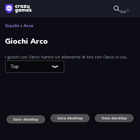
Giochi
»
Arco
Giochi Arco
I giochi con l'arco hanno un elemento di tiro con l'arco in cui
devi mirare, sparare e colpire il tuo bersaglio o essere colpito.
Top
Alcuni giochi con l'arco si concentrano sulla ricerca
dell'incontro perfetto di Cupido.
Apple Shooter
Zad Archery - Demo
Stick Archers Battle
Archer Defense
Solo desktop
Stick War
Solo desktop
Archer Master 3D: Castle Defense
Solo desktop
Tower Archer