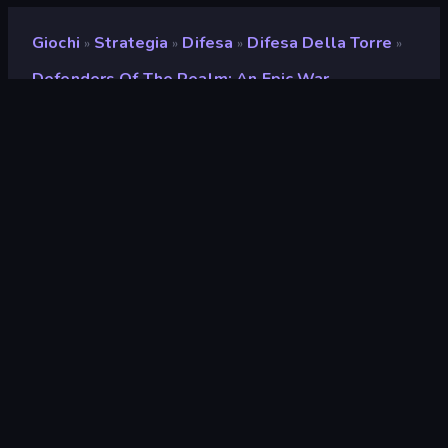
Giochi
Strategia
Difesa
Difesa Della Torre
»
»
»
»
Defenders Of The Realm: An Epic War
Defenders of the Realm:
An Epic War
Sviluppatore
Playtouch
Valutazione
8,9
(
negli ultimi 6 mesi
)
Rilasciato
febbraio 2022
Motore di gioco
Externally hosted (iframe)
Piattaforme
Browser (desktop, mobile,
tablet), App CrazyGames (iOS,
Android)
Orientamento
Panoramica