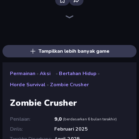
Bloxd.io
Ragdoll Archers
EvoWars.io
Veck.io
Piece of Cake: Merge and Bake
Racing Limits
Traffic Rider
Mahjongg Solitaire
Screw Out: Bolts and Nuts
Words of Wonders
Piles of Mahjong
Designville: Merge & Design
Miniblox
Stickman Clash
Space Waves
SkillWarz
Fortzone Battle Royale
Arrow Escape
Tampilkan lebih banyak game
Permainan
Aksi
Bertahan Hidup
»
»
»
Horde Survival
Zombie Crusher
»
Zombie Crusher
Penilaian
9,0
(
berdasarkan 6 bulan terakhir
)
Dirilis
Februari 2025
Terakhir Diperbarui
April 2025