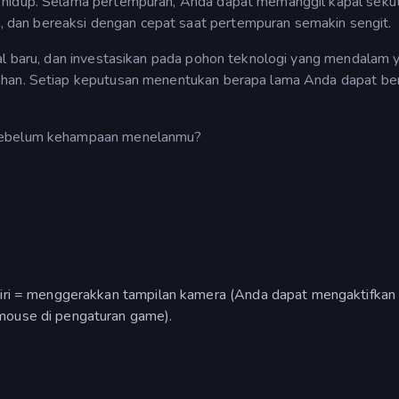
 hidup. Selama pertempuran, Anda dapat memanggil kapal seku
dan bereaksi dengan cepat saat pertempuran semakin sengit.
pal baru, dan investasikan pada pohon teknologi yang mendalam 
ahan. Setiap keputusan menentukan berapa lama Anda dapat be
 sebelum kehampaan menelanmu?
iri = menggerakkan tampilan kamera (Anda dapat mengaktifkan
mouse di pengaturan game).