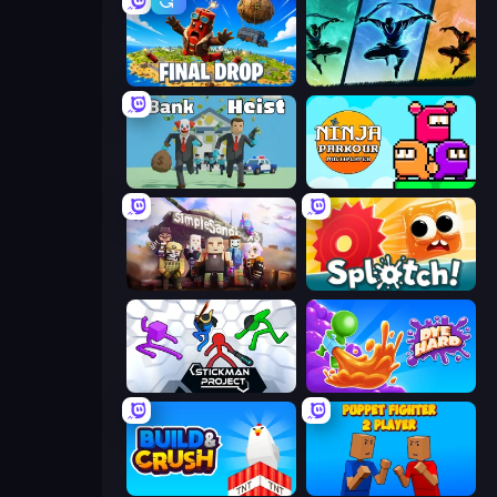
Final Drop
Shadow Ninja Revenge
Bank Heist
Ninja Parkour Multiplayer
Simple Sandbox 3
Splotch!
Stickman Project
Dye Hard
Build and Crush
Puppet Fighter 2 Player