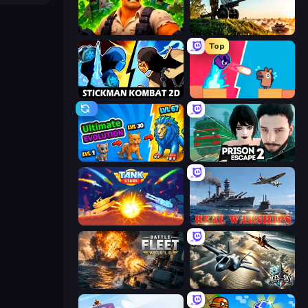
Zombie Lab Escape
Artillery Vs Tanks
Top
Stickman Kombat 2D
Boom Slingers ReBoom
Ultimate Evolution
Prison Escape 2
Tank Stars
Real Warships
Battle Fleet World
Aces of the Sky: Epic Dogfights