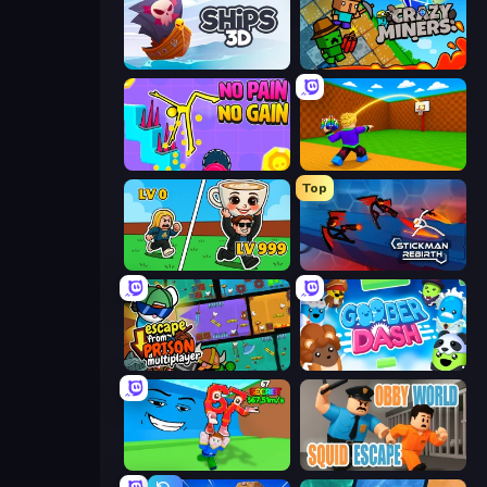
Ships 3D
Crazy Miners
No Pain No Gain - Ragdoll Sandbox
Throw a Lucky Block
Top
Brainrot Arena Online
Stickman Rebirth
Escape From Prison Multiplayer
Goober Dash
Escape Tsunami for Brainrots!
Obby World: Squid Escape