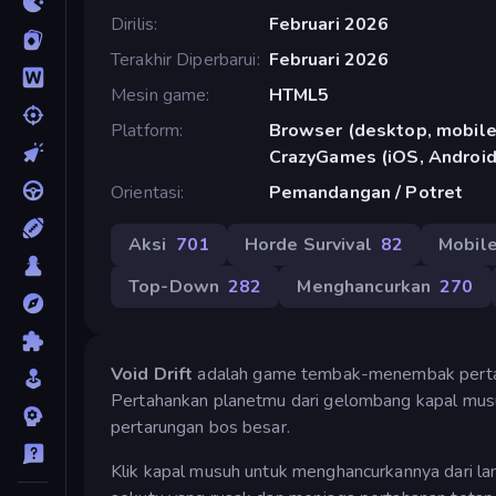
Dirilis
Februari 2026
Terakhir Diperbarui
Februari 2026
Mesin game
HTML5
Platform
Browser (desktop, mobile,
CrazyGames (iOS, Android
Orientasi
Pemandangan / Potret
Aksi
701
Horde Survival
82
Mobil
Top-Down
282
Menghancurkan
270
Void Drift
adalah game tembak-menembak pertahan
Pertahankan planetmu dari gelombang kapal musu
pertarungan bos besar.
Klik kapal musuh untuk menghancurkannya dari lan