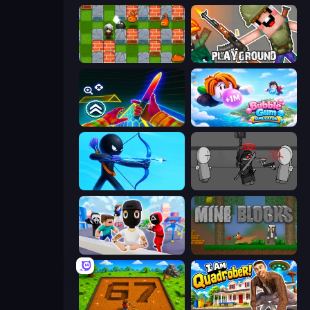
Bomber Friends
Playground
Surf GO Parkour
Bubble Gum Simulator
Archers Random
Madness Project Nexus
Mr. Dude: Online Multiverse Challenge
Mine Blocks