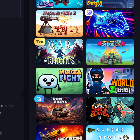
Fortzone Battle Royale
Stickman Clash
Defender Idle 2
Stellar Swarm
Top
War the Knights
Endless Siege
Merge & Fight
World Z Defense - Zombie Defense
erarti.
n
Iron Legion
Tailed Demon Slayer
ki