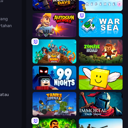
tu
Reckon Days
Bloons Tower Defense 3
yang
rtahan
Autogun Heroes
War Sea
Epic Empire: Tower Defense
Zombie Road
99 Nights (Bloxd.io)
Lucky Brainrot Blocks Online
 atau
Tanks Arena io: Craft & Combat
Immortal: Dark Slayer