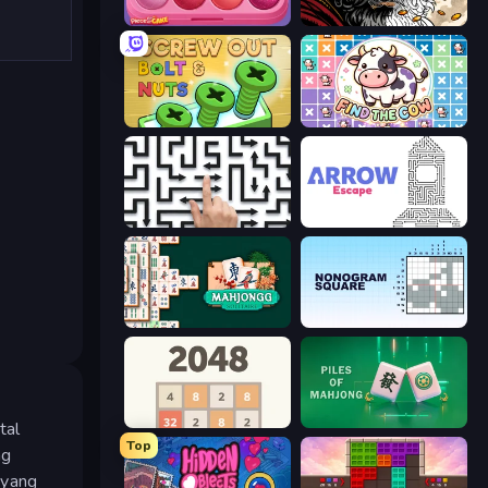
Piece of Cake: Merge and Bake
Color Tap: Coloring by Numbers
Screw Out: Bolts and Nuts
Find The Cow
Arrow Escape: Puzzle
Arrow Escape
Mahjongg Solitaire
Nonogram Square
2048
Piles of Mahjong
tal
Top
ng
 yang