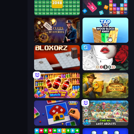
2048 Merge Blocks
Drop & Merge the Numbers
Hidden Object: Clues and Mysteries
Tap 3D Wood Block Away
Bloxorz
Numicolor
Goods Triple Match 3D
Hidden Objects: Island Secrets
Screw Sorting
Find Me: Lost Objects