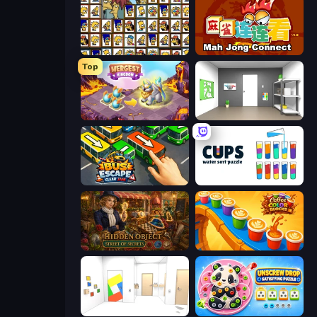
Tiles of the Simpsons
Mahjong Connect (Legacy)
Top
Mergest Kingdom
Paint Room Escape
Bus Escape: Clear Jam
Cups - Water Sort Puzzle
Hidden Object: Street Of Secrets
Coffee Color Blocks
Mirror Room Escape
Unscrew Drop: Satisfying Puzzle