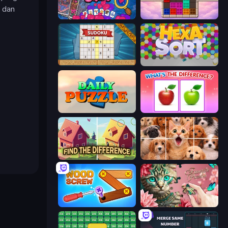
, dan
Hidden Objects
Color Cube Puzzle
Sudoku Online
Hexa Sort
Daily Puzzle
What's The Difference?
Find The Difference
Jigpic Solitaire
Wood Screw: Bolts Puzzle
Favorite Puzzles