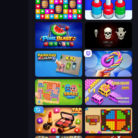
Tap Away Story
Nuts Puzzle: Sort By Color
Pixel Blast
Room Escape: Strange Case
Parking Jam
Twisted Tangle
Snake Out: Maze Escape
Car OUT! Jam Parking Puzzle
Tap Gallery
Wood Blocks Jam