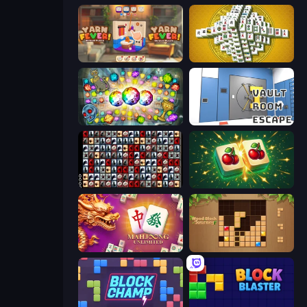
Yarn Fever! Unravel Puzzle
Mahjong Tower
Forgotten Treasure 2
Vault Room Escape
War Mahjong
Mahjong Puzzle: Tile Match
Mahjong Unlimited
Wood Block Journey