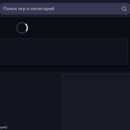
яцев
)