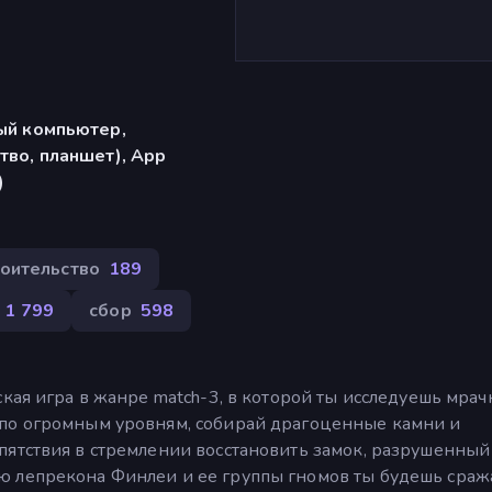
ый компьютер,
тво, планшет), App
)
оительство
189
1 799
сбор
598
ская игра в жанре match-3, в которой ты исследуешь мра
 по огромным уровням, собирай драгоценные камни и
пятствия в стремлении восстановить замок, разрушенный
 лепрекона Финлеи и ее группы гномов ты будешь сража