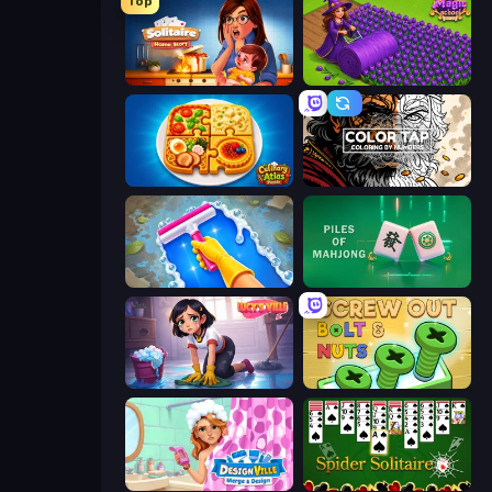
Top
Solitaire Home Story
Magic School
Culinary Atlas
Color Tap: Coloring by Numbers
Hotel Rush: Merge Story
Piles of Mahjong
Lucy’s Ville
Screw Out: Bolts and Nuts
Designville: Merge & Design
Spider Solitaire