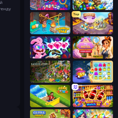
ей
генду
Hidden Objects
Diamant: Sky Stories Match 3
Top
Mansion Tale: Merge Secrets
Mergest Kingdom
Skydom: Reforged
Hidden Object: My Hotel
Blackriver Mystery: Hidden Objects
Candy Riddles
Park Town
Goods Triple Match 3D