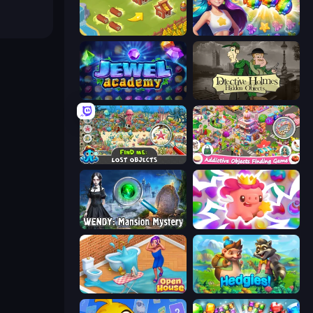
Castle Craft
Underwater Adventures: Match 3
Jewel Academy
Detective Holmes: Hidden Object
Find Me: Lost Objects
Scavenger Hunt - Hidden Items
Wendy: Mansion Mystery
Match Arena
Open House
Hedgies