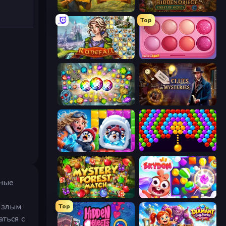
Hidden Objects: Island Secrets
Hidden Object: Street Of Secrets
Top
Runefall
Piece of Cake: Merge and Bake
Forgotten Treasure 2
Hidden Object: Clues and Mysteries
Captain Blast
Bubble Story
чные
Mystery Forest - Match 3
Skydom
 злым
Top
ться с