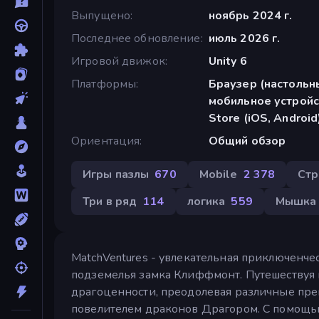
Выпущено
ноябрь 2024 г.
Последнее обновление
июль 2026 г.
Игровой движок
Unity 6
Платформы
Браузер (настольн
мобильное устройс
Store (iOS, Android
Ориентация
Общий обзор
Игры пазлы
670
Mobile
2 378
Стр
Три в ряд
114
логика
559
Мышка
MatchVentures - увлекательная приключенче
подземелья замка Клиффмонт. Путешествуя
драгоценности, преодолевая различные пре
повелителем драконов Драгором. С помощью