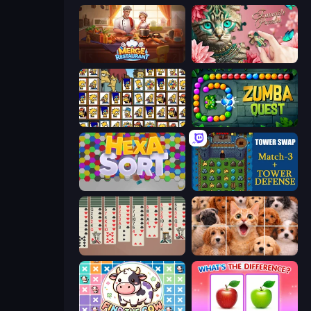
Merge Restaurant
Favorite Puzzles
Tiles of the Simpsons
Zumba Quest
Hexa Sort
Tower Swap
Spider Solitaire 2 Suits
Jigpic Solitaire