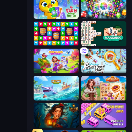
Farm Merge Valley
Diamond Dungeon: Match 3
Tap Away Story
Mahjongg Solitaire
Fairyland Merge & Magic
Scavenger Hunt - Multiplayer
Tropical Merge
My Castle: Merge & Story
Lamplighter: Merge & Magic
Car OUT! Jam Parking Puzzle