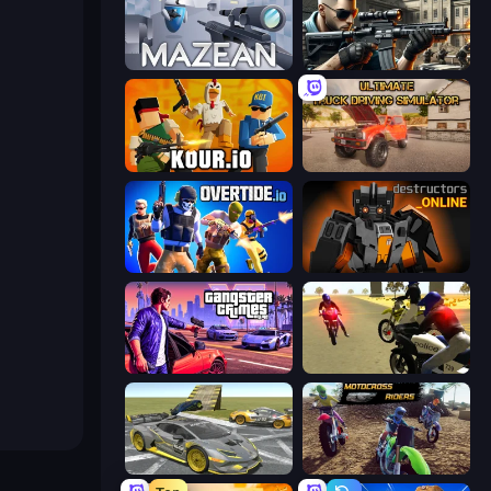
Mazean
Sure Shot
Kour.io
Ultimate Truck Driving Simulator 2020
Overtide.io
Destructors Online
Gangster Crimes Online 6: Mafia City
3D Moto Simulator 2
Wrong Way
MotoCross Riders