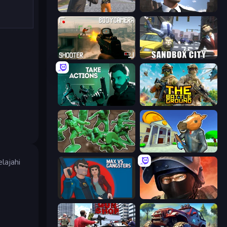
Gangsters Squad
Downtown 1930s Mafia
BodyCamera Shooter
Sandbox City
Take Actions
The Battleground
Soldiers - Capture and Control!
Bank Robbery 3
lajahi
Max vs Gangsters
Bullet Force