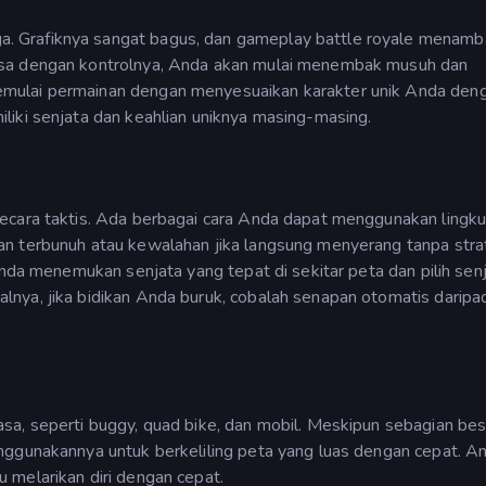
 Grafiknya sangat bagus, dan gameplay battle royale menam
asa dengan kontrolnya, Anda akan mulai menembak musuh dan
mulai permainan dengan menyesuaikan karakter unik Anda den
liki senjata dan keahlian uniknya masing-masing.
secara taktis. Ada berbagai cara Anda dapat menggunakan lingk
n terbunuh atau kewalahan jika langsung menyerang tanpa strat
Anda menemukan senjata yang tepat di sekitar peta dan pilih sen
nya, jika bidikan Anda buruk, cobalah senapan otomatis daripa
sa, seperti buggy, quad bike, dan mobil. Meskipun sebagian bes
nggunakannya untuk berkeliling peta yang luas dengan cepat. A
 melarikan diri dengan cepat.