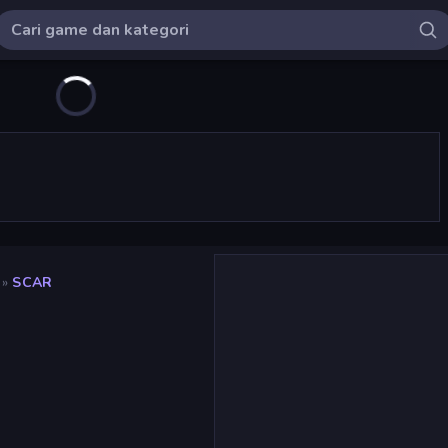
»
SCAR