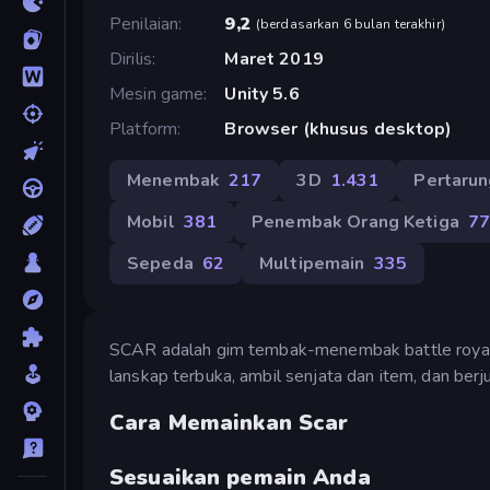
Penilaian
9,2
(
berdasarkan 6 bulan terakhir
)
Dirilis
Maret 2019
Mesin game
Unity 5.6
Platform
Browser (khusus desktop)
Menembak
217
3D
1.431
Pertaru
Mobil
381
Penembak Orang Ketiga
7
Sepeda
62
Multipemain
335
SCAR adalah gim tembak-menembak battle royale
lanskap terbuka, ambil senjata dan item, dan ber
Cara Memainkan Scar
Sesuaikan pemain Anda