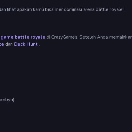
 dan lihat apakah kamu bisa mendominasi arena battle royale!
n
game battle royale
di CrazyGames. Setelah Anda memainka
ce
dan
Duck Hunt
.
orbyn).