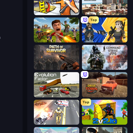
Grand Escape: Prison
Mad Town Andreas: Mafia Storie
Top
n
Redcoats.io
BuildNow GG
Path of Survivor
Command Strike FPS
Evolution Factor
DriveTown
Top
Super Crime Steel War Hero
2v2.io