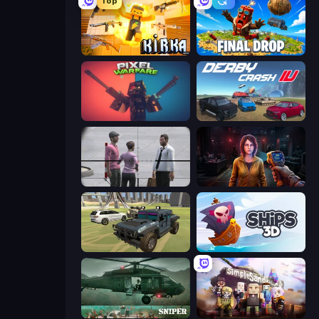
Top
Kirka.io
Final Drop
Pixel Warfare
Derby Crash 4
Sniper Assassin - Government Agent
Survival Zone Zombie Outbreak
4x4 Offroader
Ships 3D
SNIPER
Simple Sandbox 3