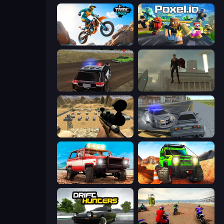
Trial Mania
Poxel.io
POLICE Chase Simulator
The Superman - Theme is Aliens
Ghost Sniper
RCC City Racing
Offroad Masters Challenge
Offroad Life 3D