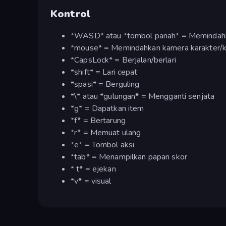
Kontrol
*WASD* atau *tombol panah* = Memindah
*mouse* = Memindahkan kamera karakter/
*CapsLock* = Berjalan/berlari
*shift* = Lari cepat
*spasi* = Berguling
*\* atau *gulungan* = Mengganti senjata
*g* = Dapatkan item
*f* = Bertarung
*r* = Memuat ulang
*e* = Tombol aksi
*tab* = Menampilkan papan skor
* t* = ejekan
*v* = visual