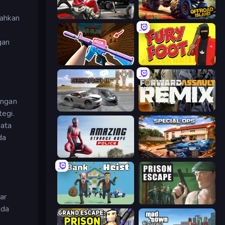
Grand Action Simulator: New York
Offroad Island
bahkan
gan
KS Z
Fury Foot
ungan
Gearshift One
Forward Assault Remix
egi.
jata
da
Amazing Strange Rope Police
Special Ops: GO
ar
Bank Heist
Prison Escape
nda