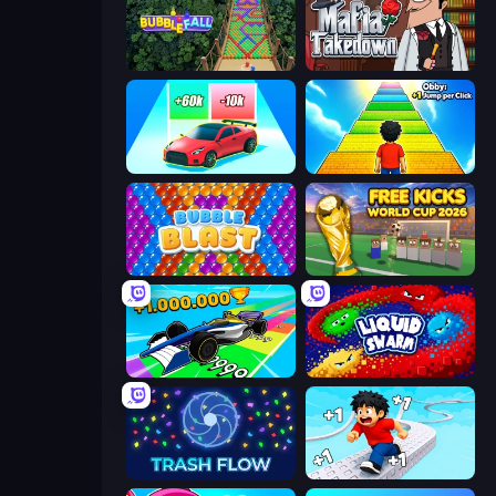
Bubble Fall
Mafia Takedown
Upgrade the Supercar 3D
Obby: +1 Jump per Click
Bubble Blast
Free Kicks World Cup 2026
Obby Car Challenge: Drive
Liquid Swarm
Trash Flow
Speed per Click: Obby