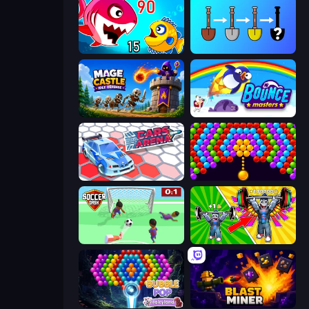
Fish Eat Getting Big
Merge Tools - Merge and Dig
Mage Castle Idle Defense
Bouncemasters
Cars Arena
Bubble Story
Soccer Dash
Obby: Gym Simulator, Escape
Bubble Pop Fairyland
Blast Miner