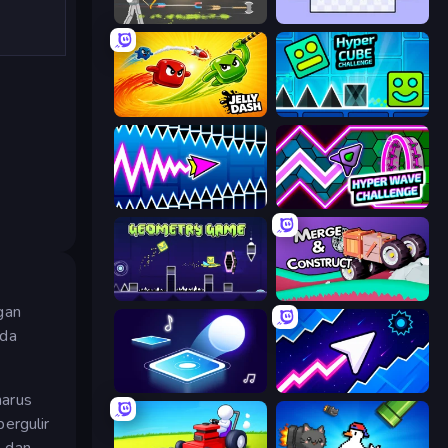
Ragdoll Archers
World's Hardest Game
Jelly Dash
Hyper Cube Challenge
Wave Dash: Geometry Arrow
Hyper Wave Challenge
Geometry Game
Merge & Construct
gan
nda
Tile Jumper 3D
Space Waves
harus
ergulir
s dan