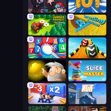
Friday Night Funkin'
Numbers Arena
Lumber Harvest: Tree Cutting Game
Harvesting Season
Entropy
Sky Balls 3D
Gold Miner
Slice Master
Battle Brigade
Rooftop Run