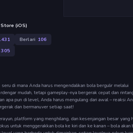
Store (iOS)
.431
Berlari
106
305
ng seru di mana Anda harus mengendalikan bola bergulir melalui
terdengar mudah, tetapi gameplay-nya bergerak cepat dan rintan
an apa pun di level, Anda harus mengulang dari awal – reaksi A
rgerak dan bermanuver setiap saat!
erayun, platform yang menghilang, dan kesenjangan besar yang 
okus untuk menggerakkan bola ke kiri dan ke kanan – bola akan b
level yang berbeda untuk dimainkan, setiap levelnya cukup lua