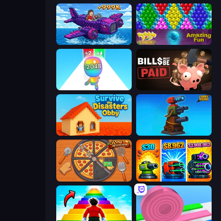
Obby Plane Power Challenge: Fly
Bubble Pop Legend
Man Runner 2048
Bills Must Be Paid
Survive the Disasters: Obby
Furry Road
Ring Restaurant
Pumpkin Defense: Merge Cannon