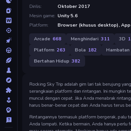
Dirilis
Oktober 2017
Mesin game
Unity 5.6
Platform
Browser (khusus desktop), App 
Arcade
668
Menghindari
311
3D
1
Platform
263
Bola
182
Hambatan
Bertahan Hidup
382
Rocking Sky Trip adalah gim lari tak berujung ya
serangkaian platform dan rintangan. Ini mungkin 
muncul dengan cepat. Jika Anda menabrak rintang
harus benar-benar cepat dan Anda harus terus be
Rintangannya termasuk platform bergerak, palu t
Anda lompati. Ketika bermain, Anda hanya perlu f
maju secara otomatis. Meskipun hanya ada empat 