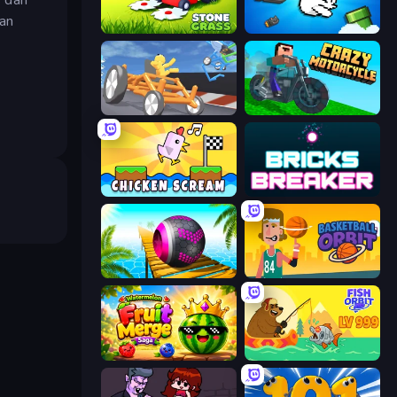
an
Stone Grass: Mowing Simulator
Honk
Draw Crash Race
Crazy Motorcycle
Chicken Scream
Bricks Breaker
Rolling Balls Sea Race
Basketball Orbit
Watermelon Fruit Merge Saga
Fish Orbit