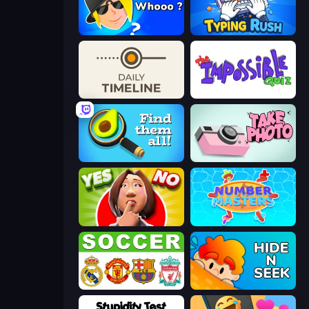
Whooo?
Typing Rush
Daily Timeline
The Impossible Quiz
Find Them All!
Take Photo
Yes or No Challenge
Number Masters
European Football Quiz
Hide N Seek