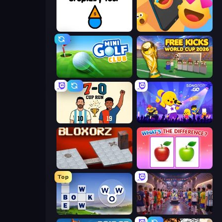
Stupidity Test
Reply Run
Mini Golf Club
Free Kicks World Cup 2026
7a0 - World Cup Simulator
SongPop GO
Bloxorz
What's The Difference?
Top
Words of Wonders
CG FC 26