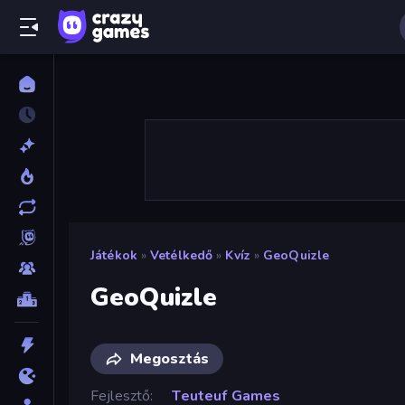
Játékok
»
Vetélkedő
»
Kvíz
»
GeoQuizle
GeoQuizle
Megosztás
Fejlesztő
Teuteuf Games