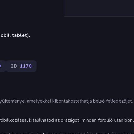
bil, tablet),
9
2D
1170
 gyűjteménye, amelyekkel kibontakoztathatja belső felfedezőjét
róbálkozással kitalálhatod az országot, minden forduló után bón