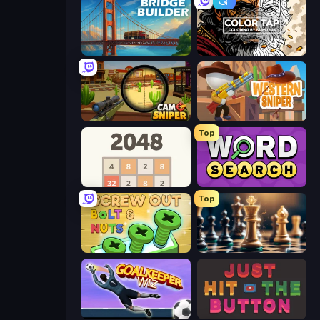
Bridge Builder
Color Tap: Coloring by Numbers
Camo Sniper
Western Sniper
Top
2048
Daily Word Search
Top
Screw Out: Bolts and Nuts
Chess Free
Goalkeeper Wiz
Just Hit the Button