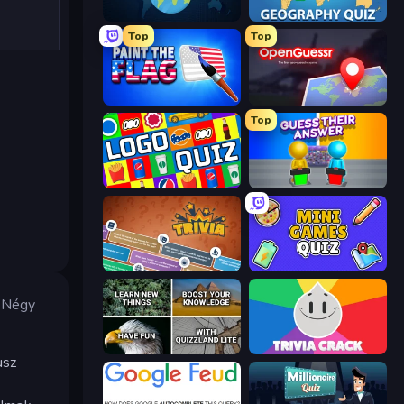
WorldGuessr Free GeoGuessr
Geography Quiz: Flags and Capitals
Top
Top
Paint the Flag
OpenGuessr - Geo Guessing
Top
Logo Quiz: Game World Trivia
Guess Their Answer
Trivia
Mini Games Quiz
. Négy
QuizzLand Trivia
Trivia Crack
usz