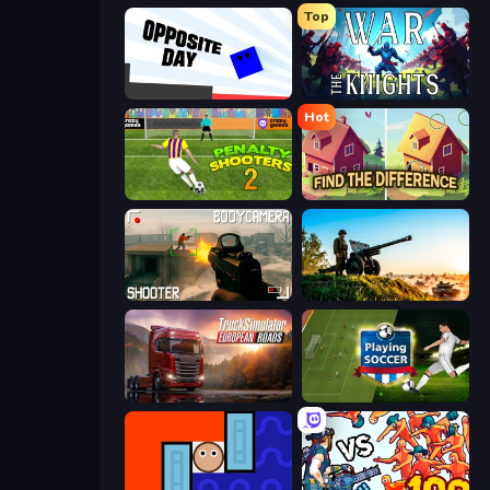
Top
Opposite Day
War the Knights
Hot
Penalty Shooters 2
Find The Difference
BodyCamera Shooter
Artillery Vs Tanks
Truck Simulator: European Roads
Playing Soccer