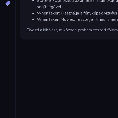
Statele: Azonosítsd az amerikai államokat a
segítségével.
WhenTaken: Használja a fényképek vizuális
WhenTaken Movies: Tesztelje filmes ismerete
Élvezd a kihívást, miközben próbára teszed földra