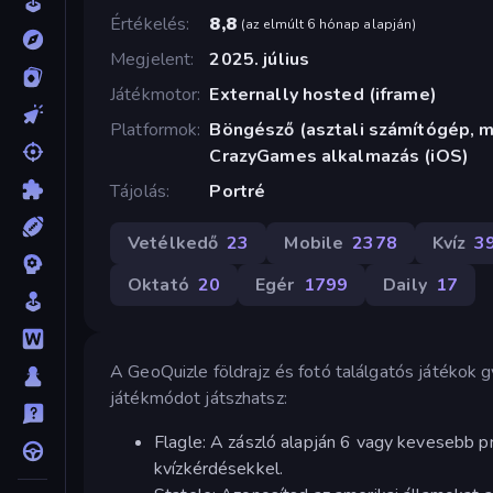
Értékelés
8,8
(
az elmúlt 6 hónap alapján
)
Megjelent
2025. július
Játékmotor
Externally hosted (iframe)
Platformok
Böngésző (asztali számítógép, mo
CrazyGames alkalmazás (iOS)
Tájolás
Portré
Vetélkedő
23
Mobile
2378
Kvíz
3
Oktató
20
Egér
1799
Daily
17
A GeoQuizle földrajz és fotó találgatós játékok
játékmódot játszhatsz:
Flagle: A zászló alapján 6 vagy kevesebb p
kvízkérdésekkel.