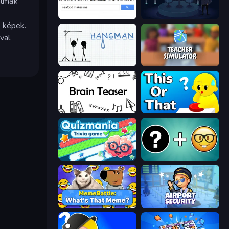
almak
Google Feud
Millionaire Quiz
 képek.
val.
Hangman
Teacher Simulator
Brain Teaser
ToT or Trivia
Quizmania: Trivia Game
Emoji Guess Master!
MemeBattle: What's That Meme?
Airport Security