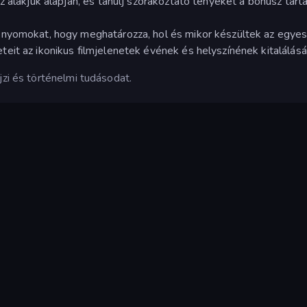
z alakjuk alapján, és tanulj szórakoztató tényeket a bónusz tart
 nyomokat, hogy meghatározza, hol és mikor készültek az egyes
it az ikonikus filmjelenetek évének és helyszínének kitalálásá
jzi és történelmi tudásodat.