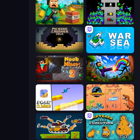
Voxel Playground: Ragdoll Noob
Stick Epic Fighter
Pickaxe Crusher Idle
War Sea
Noob Miner 2: Escape From Prison
Noob: Wall Crusher
Draw Climber
Dinosaurs Merge Master
TankCraft 2
Capybara Merge Evolution