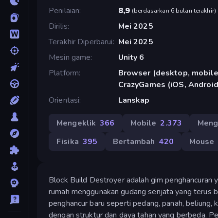
Penilaian
8,9
(
berdasarkan 6 bulan terakhir
)
Dirilis
Mei 2025
Terakhir Diperbarui
Mei 2025
Mesin game
Unity 6
Platform
Browser (desktop, mobile,
CrazyGames (iOS, Android
Orientasi
Lanskap
Mengeklik
366
Mobile
2.373
Meng
Fisika
395
Bertambah
420
Mouse
Block Build Destroyer adalah gim penghancuran 
rumah menggunakan gudang senjata yang terus be
penghancur baru seperti pedang, panah, beliung, 
dengan struktur dan daya tahan yang berbeda. P