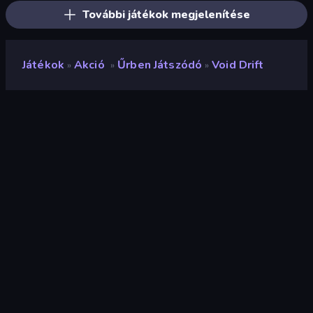
További játékok megjelenítése
Játékok
Akció
Űrben Játszódó
Void Drift
»
»
»
Void Drift
Értékelés
8,6
(
az elmúlt 6 hónap alapján
)
Megjelent
2026. február
Utolsó frissítés
2026. február
Játékmotor
HTML5
Platformok
Böngésző (asztali számítógép,
mobil, tablet), CrazyGames
alkalmazás (iOS, Android)
Tájolás
Fekvő / Álló