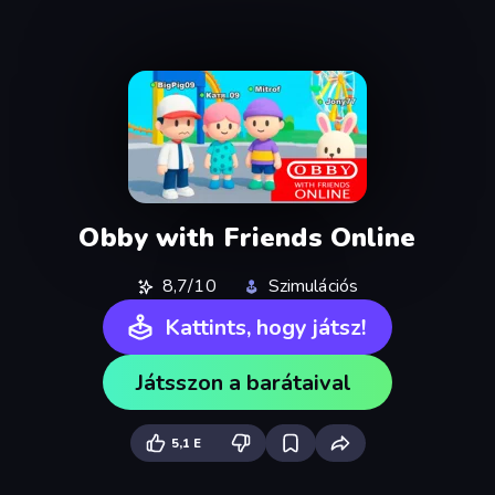
Obby with Friends Online
8,7/10
Szimulációs
Kattints, hogy játsz!
Játsszon a barátaival
5,1 E