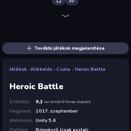
Bloxd.io
Ragdoll Archers
EvoWars.io
Piece of Cake: Merge and Bake
Veck.io
Racing Limits
Traffic Rider
Mahjongg Solitaire
Screw Out: Bolts and Nuts
Words of Wonders
Piles of Mahjong
Designville: Merge & Design
Miniblox
Space Waves
Stickman Clash
SkillWarz
Fortzone Battle Royale
Arrow Escape
További játékok megjelenítése
Játékok
Klikkelős
Csata
Heroic Battle
»
»
»
Heroic Battle
Értékelés
9,2
(
az elmúlt 6 hónap alapján
)
Megjelent
2017. szeptember
Játékmotor
Unity 5.6
Platform
Böngésző (csak asztali