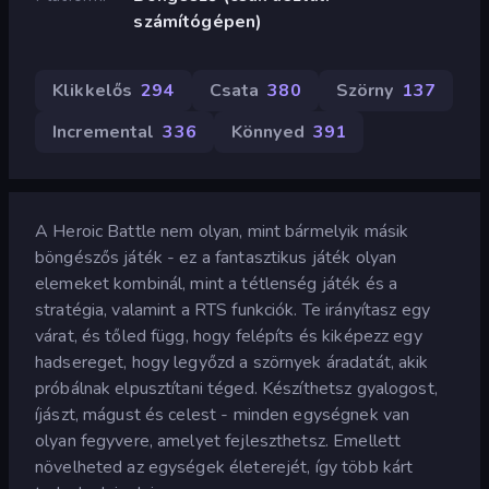
számítógépen)
Klikkelős
294
Csata
380
Szörny
137
Incremental
336
Könnyed
391
A Heroic Battle nem olyan, mint bármelyik másik
böngészős játék - ez a fantasztikus játék olyan
elemeket kombinál, mint a tétlenség játék és a
stratégia, valamint a RTS funkciók. Te irányítasz egy
várat, és tőled függ, hogy felépíts és kiképezz egy
hadsereget, hogy legyőzd a szörnyek áradatát, akik
próbálnak elpusztítani téged. Készíthetsz gyalogost,
íjászt, mágust és celest - minden egységnek van
olyan fegyvere, amelyet fejleszthetsz. Emellett
növelheted az egységek életerejét, így több kárt