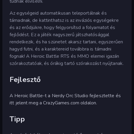
tudnak elviselni.
Az egységeid automatikusan teleportálnak és
támadnak, de kattinthatsz is az inváziós egységekre
és az erődjükre, hogy felgyorsítsd a folyamatot és
fejlődést. Ez a játék nagyszerű játszhatósággal
rendelkezik, és ha szünetet akarsz tartani, egyszerűen
hagyd futni, és a karaktereid továbbra is támadni
fognak! A Heroic Battle RTS és MMO elemei igazán
szórakoztatóak, és órákig tartó szórakozást nyújtanak.
Fejlesztő
A Heroic Battle-t a Nerdy Orc Studio fejlesztette és
itt jelent meg a CrazyGames.com oldalon.
Tipp