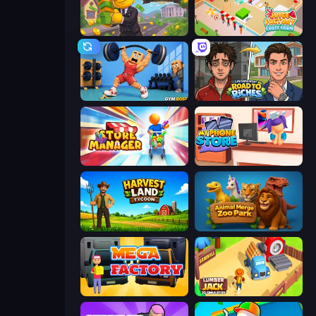
The Hustler
Juice Factory - Fruit Farm
Gym Boss
Life Simulator: Road to Riches
Store Manager
My Phone Store
Harvest Land Tycoon
Animal Merge Zoo Park
Mega Factory
Lumberjack 3D Simulator