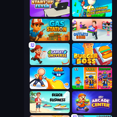
StartUp Fever
Gas Station - Stick Simulator
Gas Station
Outlets Rush
Gadget Universe
Burger Boss
Gas Station 3D
Music Band
Beach Business
My Arcade Center