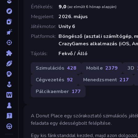
Értékelés
9,0
(
az elmúlt 6 hónap alapján
)
Megjelent
2026. május
Játékmotor
Unity 6
Platformok
Böngésző (asztali számítógép, mo
CrazyGames alkalmazás (iOS, An
Tájolás
Fekvő / Álló
Szimulációs
428
Mobile
2379
3D
Cégvezetés
92
Menedzsment
217
Pálcikaember
177
A Donut Place egy szórakoztató szimulációs játé
feladata egy édességbolt felépítése.
Egy kis fánkstanddal kezded, majd azon dolgozol,