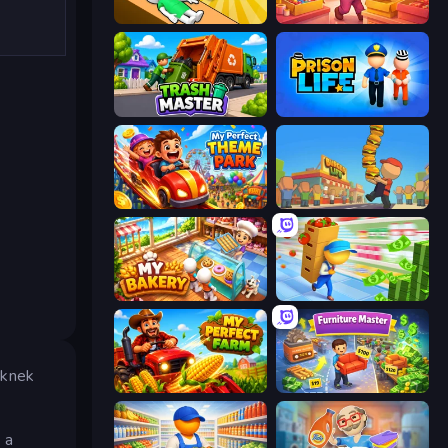
Doctor Hero
Candy Packing Store
Trash Master
Prison Life
My Perfect Theme Park
Burger Life
My bakery
Supermarket Empire
iknek
My Perfect Farm
Furniture Master: Idle Tycoon
 a