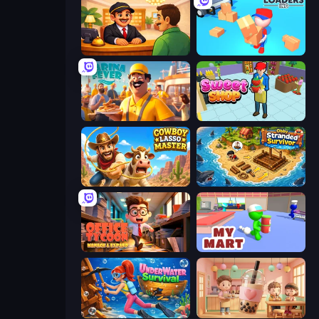
Idle Hotel Empire Tycoon
Loaders Inc
Marina Fever Tycoon
Sweet Shop 3D
Cowboy Lasso Master
Obby Stranded Survivor
Office Tycoon: Expand & Manage
My Mart
Underwater Survival
Boba Shop