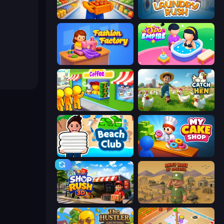
Supermarket Manager
Laundry Rush
Fashion Factory
Spa Empire
Coffee Idle
Catch the Hen
Beach Club
My Cake Shop
Shop Rush 3D
Army Base Of America