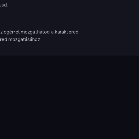
tsd.
az egérrel mozgathatod a karaktered
tered mozgatásához