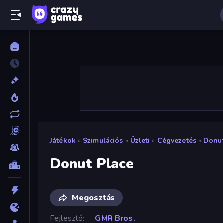
Játékok
»
Szimulációs
»
Üzleti
»
Cégvezetés
»
Donut
Donut Place
Megosztás
Fejlesztő
GMR Bros.