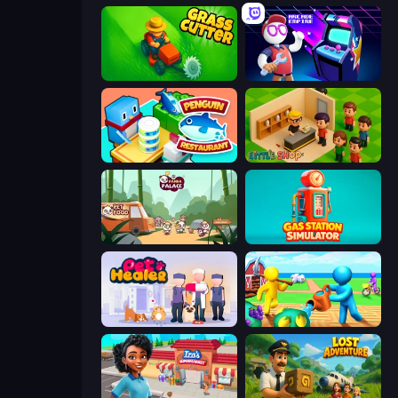
Grass Cutter: Mowing Simulator
Arcade Empire
Penguin Restaurant
Little Shop
Panda Palace
Gas Station Simulator
Pet Healer - Vet Hospital
Farm Land