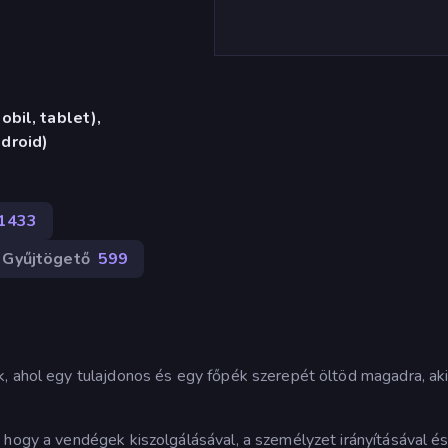
bil, tablet),
droid)
1433
Gyűjtögető
599
k, ahol egy tulajdonos és egy főpék szerepét öltöd magadra, ak
 hogy a vendégek kiszolgálásával, a személyzet irányításával és