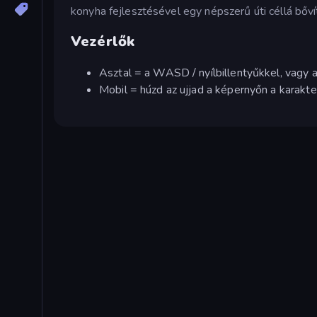
konyha fejlesztésével egy népszerű úti céllá bőví
Vezérlők
Asztal = a WASD / nyílbillentyűkkel, vagy 
Mobil = húzd az ujjad a képernyőn a karak