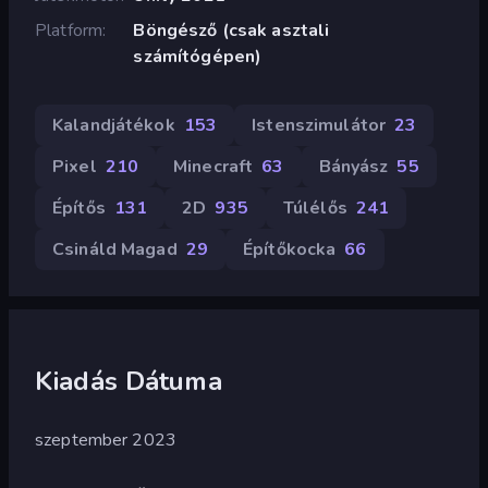
Platform
Böngésző (csak asztali
számítógépen)
Kalandjátékok
153
Istenszimulátor
23
Pixel
210
Minecraft
63
Bányász
55
Építős
131
2D
935
Túlélős
241
Csináld Magad
29
Építőkocka
66
Kiadás Dátuma
szeptember 2023