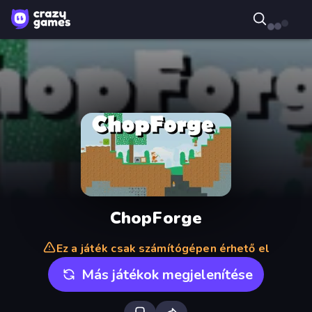
ChopForge
Ez a játék csak számítógépen érhető el
Más játékok megjelenítése